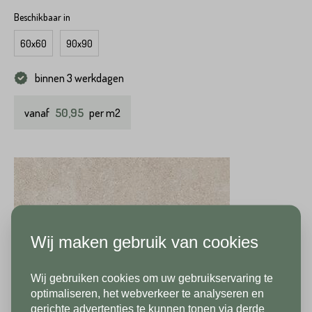
Beschikbaar in
60x60
90x90
binnen 3 werkdagen
50,95
vanaf
per m2
Wij maken gebruik van cookies
Wij gebruiken cookies om uw gebruikservaring te
In verband met onze
optimaliseren, het webverkeer te analyseren en
gerichte advertenties te kunnen tonen via derde