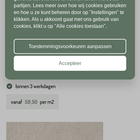
vakantiesluiting zijn wij vanaf 1/8
partijen. Lees meer over hoe wij cookies gebruiken
tot en met 9/8 gesloten. Vanaf
en hoe u ze kunt beheren door op "Instellingen" te
klikken. Als u akkoord gaat met ons gebruik van
10/8 zien we jullie graag weer bij
cookies, klikt u op "Alle cookies toestaan".
ons in de showroom. Fijne
vakantie!
Aurelia tegel 2 cm Avorio
Toestemmingsvoorkeuren aanpassen
Beschikbaar in
Accepteer
60x60
120x60
120x120
90x90
binnen 3 werkdagen
59,50
vanaf
per m2