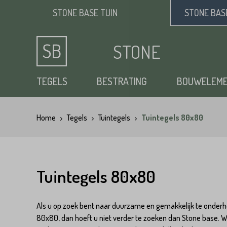
STONE BASE
TUIN
STONE BA
STONE
BASE
TEGELS
BESTRATING
BOUWELEM
Home
Tegels
Tuintegels
Tuintegels 80x80
Keramische tuintegels
Klinkers
Opsluitbanden
Siergrind
Vloertegels
Tuintegels
Waaltjes
Stapelblokken
Zand
Natuursteen tuintegels
Dikformaat
Traptreden tuin
Split
Tuintegels 80x80
Flagstones
Kasseien
Vijverranden
Benodigdheden
Als u op zoek bent naar duurzame en gemakkelijk te onderh
Zwembad randtegels
Kinderkoppen
Steenstrips
80x80, dan hoeft u niet verder te zoeken dan Stone base. W