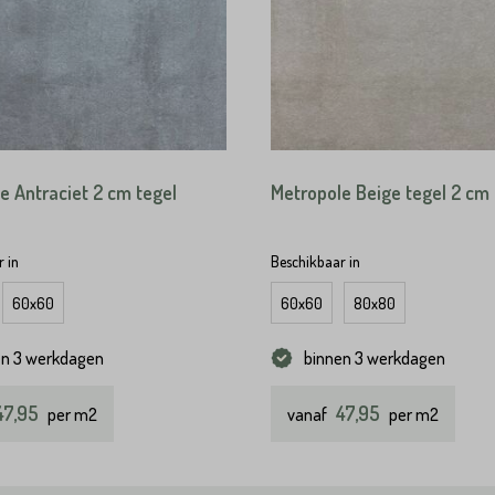
e Antraciet 2 cm tegel
Metropole Beige tegel 2 cm
 in
Beschikbaar in
60x60
60x60
80x80
en 3 werkdagen
binnen 3 werkdagen
47,95
47,95
per m2
vanaf
per m2