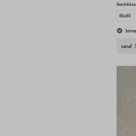
Beschikbaar
80x80
binn
vanaf