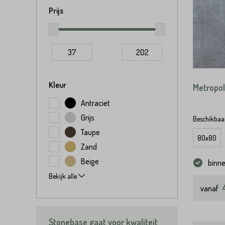
Prijs
37
202
Kleur
Metropol
Antraciet
Grijs
Beschikbaar
Taupe
80x80
Zand
Beige
binn
Bekijk alle
vanaf
Stonebase gaat voor kwaliteit