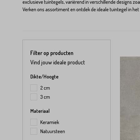
exclusieve tuintegels, variërend in verschillende designs zo
Keramische slabs
Water Passing Stone Grid
Langformaat gebakken
Verken ons assortiment en ontdek de ideale tuintegel in he
metselstenen
Filter op producten
Vind jouw ideale product
Dikte/Hoogte
2 cm
3 cm
Materiaal
Keramiek
Natuursteen