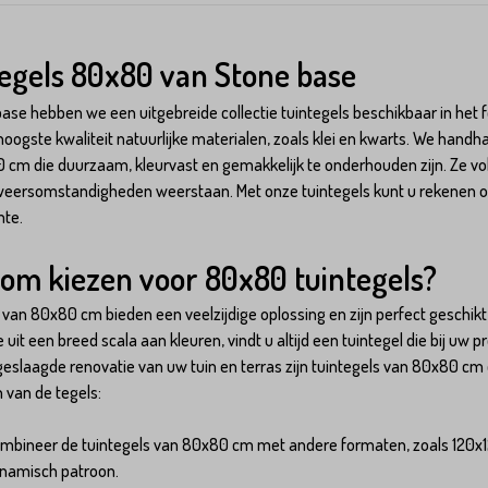
egels 80x80 van Stone base
 base hebben we een uitgebreide collectie tuintegels beschikbaar in he
hoogste kwaliteit natuurlijke materialen, zoals klei en kwarts. We handhav
 cm die duurzaam, kleurvast en gemakkelijk te onderhouden zijn. Ze vo
eersomstandigheden weerstaan. Met onze tuintegels kunt u rekenen op
mte.
om kiezen voor 80x80 tuintegels?
 van 80x80 cm bieden een veelzijdige oplossing en zijn perfect geschikt vo
uit een breed scala aan kleuren, vindt u altijd een tuintegel die bij uw pr
eslaagde renovatie van uw tuin en terras zijn tuintegels van 80x80 cm 
 van de tegels:
mbineer de tuintegels van 80x80 cm met andere formaten, zoals 120x120
namisch patroon.