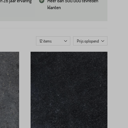
n 28 jaar ervaring
Meer dan 500.000 tevreden
klanten