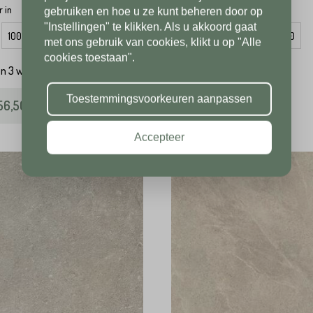
 in
Beschikbaar in
gebruiken en hoe u ze kunt beheren door op
"Instellingen" te klikken. Als u akkoord gaat
100x100
50x50
60x60
80x80
met ons gebruik van cookies, klikt u op "Alle
cookies toestaan".
en 3 werkdagen
binnen 3 werkdagen
Toestemmingsvoorkeuren aanpassen
56,50
61,95
per m2
vanaf
per m2
Accepteer