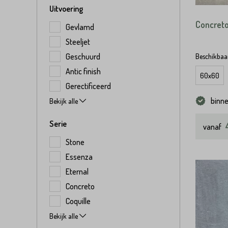
Uitvoering
Concret
Gevlamd
Steeljet
Geschuurd
Beschikbaar
Antic finish
60x60
Gerectificeerd
binn
Bekijk alle
Serie
vanaf
Stone
Essenza
Eternal
Concreto
Coquille
Bekijk alle