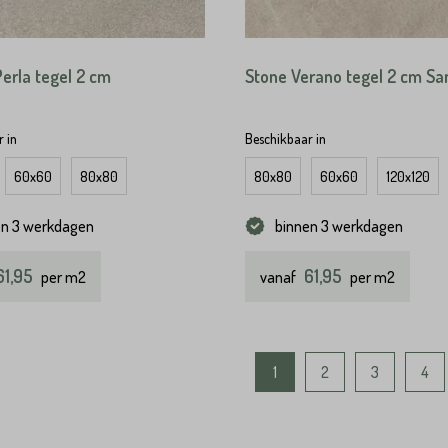
Perla tegel 2 cm
Stone Verano tegel 2 cm Sa
 in
Beschikbaar in
60x60
80x80
80x80
60x60
120x120
en 3 werkdagen
binnen 3 werkdagen
61,95
61,95
per m2
vanaf
per m2
1
2
3
4