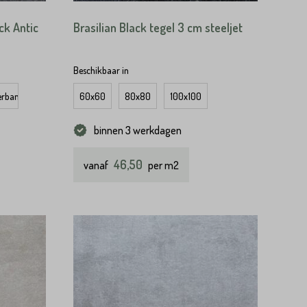
ck Antic
Brasilian Black tegel 3 cm steeljet
Beschikbaar in
erband
60x60
80x80
100x100
binnen 3 werkdagen
46,50
vanaf
per m2