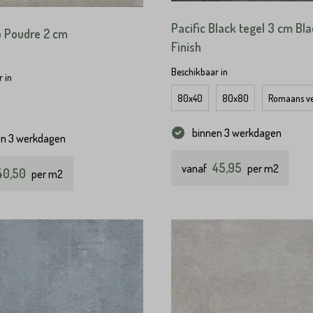
Pacific Black tegel 3 cm Bla
o Poudre 2 cm
Finish
Beschikbaar in
 in
80x40
80x80
Romaans v
binnen 3 werkdagen
en 3 werkdagen
45,95
vanaf
per m2
40,50
per m2