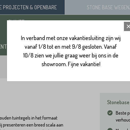
SE
PROJECTEN
& OPENBARE
STONE BASE
WEGEN
RUIMTE
In verband met onze vakantiesluiting zijn wij
ENTEN
vanaf 1/8 tot en met 9/8 gesloten. Vanaf
ZAND, SIERGRIND & SPLIT
BINNENVL
10/8 zien we jullie graag weer bij ons in de
showroom. Fijne vakantie!
Stonebase 
Beste pr
ouden tuintegels in het formaat
verhou
ij presenteren een breed scala aan