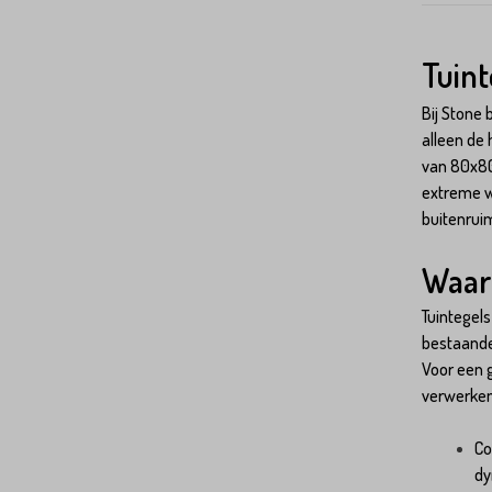
Tuint
Bij Stone
alleen de 
van 80x80
extreme w
buitenrui
Waar
Tuintegels
bestaande 
Voor een g
verwerken
Co
dy