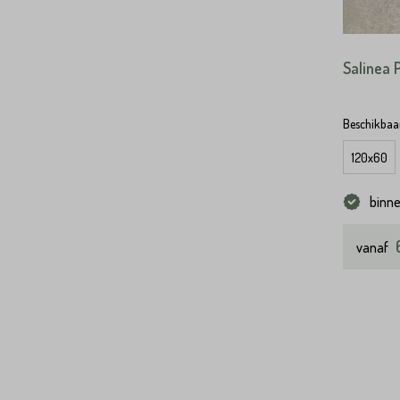
Salinea 
Beschikbaar
120x60
binn
vanaf