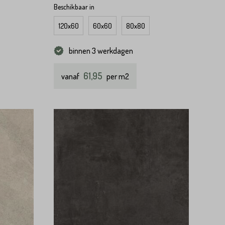
Beschikbaar in
120x60
60x60
80x80
binnen 3 werkdagen
61,95
vanaf
per m2