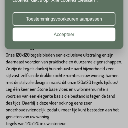
cookies, klikt u op "Alle cookies toestaan".
slaapkamer. De verscheidene materialen en kleuren bieden
ons in de showroom. Fijne
daarbij ruime keuzemogelijkheid om uw tegelvloer volledig te
vakantie!
personaliseren.
Toestemmingsvoorkeuren aanpassen
Waarom kiezen voor Stone base
Accepteer
vloertegels van 120x120?
Onze 120x120 tegels bieden een exclusieve uitstraling en zijn
daarnaast voorzien van praktische en duurzame eigenschappen.
Zo zijn de tegels dankzij hun robuuste aard bijvoorbeeld zeer
slijtvast, zelfs in de drukbezochte ruimtes in uw woning. Samen
met de stijlvolle designs maakt dit onze 120x120 tegels tijdloos!
Leg één keer een Stone base vloer, en uw binnenruimte is
voorzien van een elegante basis die bestand is tegen de tand
des tijds. Daarbij is deze vloer ook nog eens zeer
onderhoudsvriendelijk, zodat u meer tijd kunt besteden aan het
genieten van uw woning.
Tegels van 120x120 in uw interieur