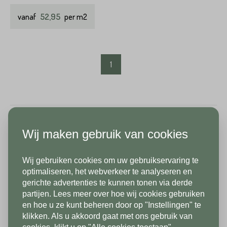
52,95
vanaf
per m2
1
Wij maken gebruik van cookies
Tegels van 120x120 voor uw
binnenvloer
Wij gebruiken cookies om uw gebruikservaring te
In verband met onze
optimaliseren, het webverkeer te analyseren en
Bij Stone base hebben we een bijzonder groot assortiment
gerichte advertenties te kunnen tonen via derde
vakantiesluiting zijn wij vanaf 1/8
vloertegels met 120x120 als afmeting. Prachtige grote
partijen. Lees meer over hoe wij cookies gebruiken
tot en met 9/8 gesloten. Vanaf
vloertegels; alleen al het formaat straalt ultieme luxe uit. Die luxe
en hoe u ze kunt beheren door op "Instellingen" te
klikken. Als u akkoord gaat met ons gebruik van
is veelzijdig en past in uw hele woning, van de badkamer tot de
10/8 zien we jullie graag weer bij