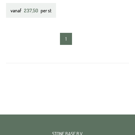
237,50
vanaf
per st
1
STONE BASE B.V.