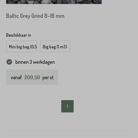
Baltic Grey Grind 8-16 mm
Beschikbaar in
Mini big bag (0,5 m3)
Big bag (1 m3)
binnen 3 werkdagen
200,50
vanaf
per st
1