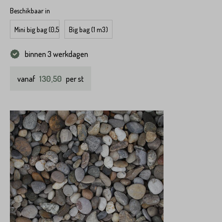
Beschikbaar in
Mini big bag (0,5 m3)
Big bag (1 m3)
binnen 3 werkdagen
130,50
vanaf
per st