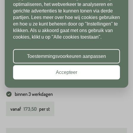
In verband met onze
optimaliseren, het webverkeer te analyseren en
gerichte advertenties te kunnen tonen via derde
vakantiesluiting zijn wij vanaf 1/8
partijen. Lees meer over hoe wij cookies gebruiken
tot en met 9/8 gesloten. Vanaf
en hoe u ze kunt beheren door op "Instellingen" te
klikken. Als u akkoord gaat met ons gebruik van
10/8 zien we jullie graag weer bij
cookies, klikt u op "Alle cookies toestaan".
ons in de showroom. Fijne
vakantie!
Castle Grind Beige 5-15 mm
Toestemmingsvoorkeuren aanpassen
Beschikbaar in
Accepteer
Mini big bag (0,5 m3)
Big bag (1 m3)
binnen 3 werkdagen
173,50
vanaf
per st