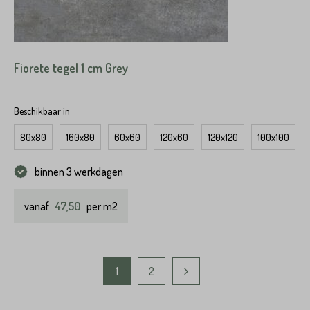
Fiorete tegel 1 cm Grey
Beschikbaar in
80x80
160x80
60x60
120x60
120x120
100x100
binnen 3 werkdagen
47,50
vanaf
per m2
1
2