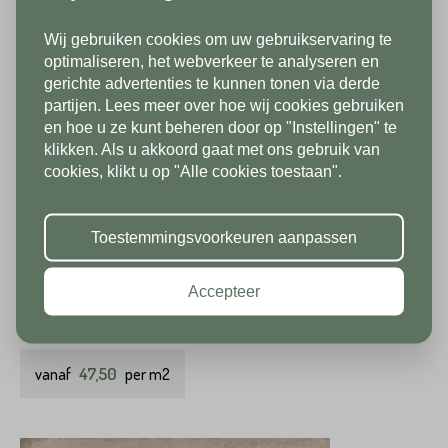
Wij gebruiken cookies om uw gebruikservaring te
In verband met onze
optimaliseren, het webverkeer te analyseren en
gerichte advertenties te kunnen tonen via derde
vakantiesluiting zijn wij vanaf 1/8
partijen. Lees meer over hoe wij cookies gebruiken
tot en met 9/8 gesloten. Vanaf
en hoe u ze kunt beheren door op "Instellingen" te
klikken. Als u akkoord gaat met ons gebruik van
10/8 zien we jullie graag weer bij
cookies, klikt u op "Alle cookies toestaan".
Canvase tegel 1 cm Avio
ons in de showroom. Fijne
vakantie!
Beschikbaar in
Toestemmingsvoorkeuren aanpassen
60x60
120x60
100x100
Accepteer
binnen 3 werkdagen
47,50
vanaf
per m2