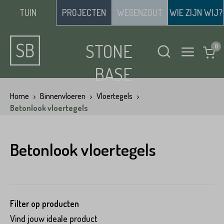
TUIN
PROJECTEN
WEGENZOUT
WIE ZIJN WIJ?
STONE
BASE
Home
Binnenvloeren
Vloertegels
Betonlook vloertegels
Betonlook vloertegels
Filter op producten
Vind jouw ideale product