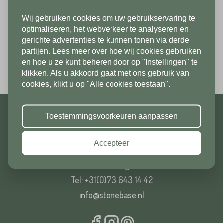
Wij gebruiken cookies om uw gebruikservaring te
In verband met onze
optimaliseren, het webverkeer te analyseren en
gerichte advertenties te kunnen tonen via derde
vakantiesluiting zijn wij vanaf 1/8
partijen. Lees meer over hoe wij cookies gebruiken
tot en met 9/8 gesloten. Vanaf
en hoe u ze kunt beheren door op "Instellingen" te
klikken. Als u akkoord gaat met ons gebruik van
10/8 zien we jullie graag weer bij
cookies, klikt u op "Alle cookies toestaan".
ons in de showroom. Fijne
vakantie!
Toestemmingsvoorkeuren aanpassen
STONE BASE B.V.
Accepteer
Rosmalensedijk 10
5236 BD ‘s-Hertogenbosch
Tel: +31(0)73 643 14 42
info@stonebase.nl