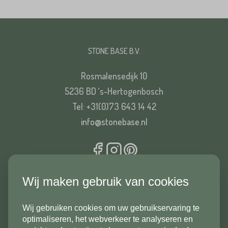
STONE BASE B.V.
Rosmalensedijk 10
5236 BD ‘s-Hertogenbosch
Tel: +31(0)73 643 14 42
info@stonebase.nl
ASSORTIMENT
Wij maken gebruik van cookies
Tegels
Wij gebruiken cookies om uw gebruikservaring te
Bestrating
In verband met onze
optimaliseren, het webverkeer te analyseren en