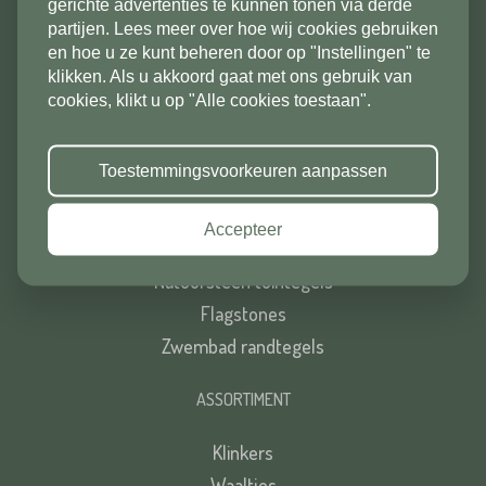
gerichte advertenties te kunnen tonen via derde
Tuinelementen
vakantiesluiting zijn wij vanaf 1/8
partijen. Lees meer over hoe wij cookies gebruiken
Zand, siergrind en split
tot en met 9/8 gesloten. Vanaf
en hoe u ze kunt beheren door op "Instellingen" te
Vloertegels
klikken. Als u akkoord gaat met ons gebruik van
10/8 zien we jullie graag weer bij
cookies, klikt u op "Alle cookies toestaan".
Sfeer & decoratie
ons in de showroom. Fijne
vakantie!
ASSORTIMENT
Toestemmingsvoorkeuren aanpassen
Keramische tuintegels
Accepteer
Tuintegels
Natuursteen tuintegels
Flagstones
Zwembad randtegels
ASSORTIMENT
Klinkers
Waaltjes