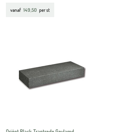
149,50
vanaf
per st
Oriënt Black Traptrede Gevlamd