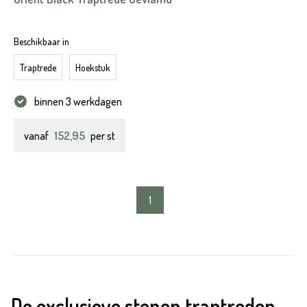
Beschikbaar in
Traptrede
Hoekstuk
binnen 3 werkdagen
152,95
vanaf
per st
1
De exclusieve stenen traptreden