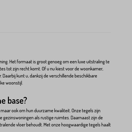
ing. Het formaat is groot genoeg om een luxe uitstraling te
tes tot zijn recht komt. Of u nu kiest voor de woonkamer,
 Daarbij kunt u, dankzij de verschillende beschikbare
e woonstijl.
ne base?
, maar ook om hun duurzame kwaliteit. Onze tegels zijn
ke gezinswoningen als rustige ruimtes. Daarnaast zijn de
tralende vloer behoudt. Met onze hoogwaardige tegels haalt