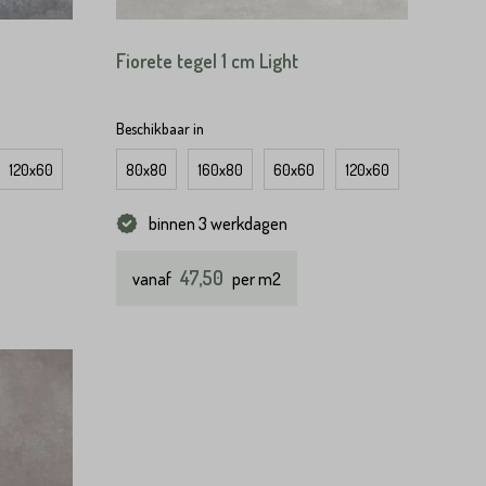
Fiorete tegel 1 cm Light
Beschikbaar in
120x60
120x120
80x80
100x100
160x80
60x60
120x60
120x120
binnen 3 werkdagen
47,50
vanaf
per m2