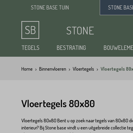
STONE BASE
TUIN
STONE BA
STONE
BASE
TEGELS
BESTRATING
BOUWELEM
Home
Binnenvloeren
Vloertegels
Vloertegels 80
Keramische tuintegels
Klinkers
Opsluitbanden
Siergrind
Vloertegels
Tuintegels
Waaltjes
Stapelblokken
Zand
Natuursteen tuintegels
Dikformaat
Traptreden tuin
Split
Vloertegels 80x80
Flagstones
Kasseien
Vijverranden
Benodigdheden
Vloertegels 80x80 Bent u op zoek naar tegels van 80x80 die
Zwembad randtegels
Kinderkoppen
Steenstrips
interieur? Bij Stone base vindt u een uitgebreide collectie 