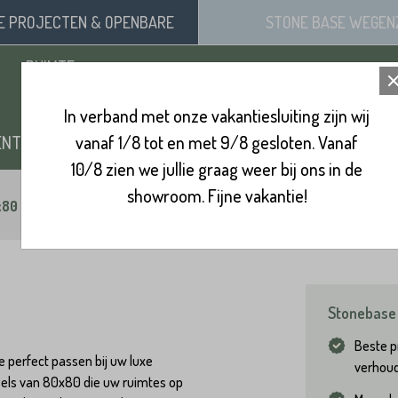
SE
PROJECTEN
& OPENBARE
STONE BASE
WEGEN
RUIMTE
In verband met onze vakantiesluiting zijn wij
ENTEN
vanaf 1/8 tot en met 9/8 gesloten. Vanaf
ZAND, SIERGRIND & SPLIT
BINNENVL
10/8 zien we jullie graag weer bij ons in de
showroom. Fijne vakantie!
x80
Stonebase 
Beste pr
 perfect passen bij uw luxe
verhou
tegels van 80x80 die uw ruimtes op