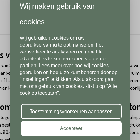
Wij maken gebruik van
1
cookies
Wij gebruiken cookies om uw
gebruikservaring te optimaliseren, het
s van 80x80: ruimtelijk en stijlvol
webverkeer te analyseren en gerichte
advertenties te kunnen tonen via derde
 van 80x80 creëert u eenvoudig een open en ruimtelijk gevoel in uw won
partijen. Lees meer over hoe wij cookies
gebruiken en hoe u ze kunt beheren door op
r behoudt tegelijkertijd een subtiele elegantie die in verschillende ruim
"Instellingen" te klikken. Als u akkoord gaat
f hal, de 80x80 tegels van Stone base passen perfect in ieder interieur.
met ons gebruik van cookies, klikt u op "Alle
n en kleuren, de
vloertegels
80x80 volledig afstemmen op uw persoonlijk
cookies toestaan".
om kiezen voor 80x80 tegels van Sto
Toestemmingsvoorkeuren aanpassen
tegels van Stone base staan niet alleen bekend om hun luxe uitstraling
en bestand tegen intensief gebruik, wat ze ideaal maakt voor zowel druk
Accepteer
ls 80x80 onderhoudsvriendelijk, zodat u met minimale inspanning een s
een schoonheid, maar ook praktische voordelen in huis.