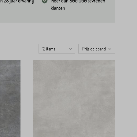
n 28 jaar ervaring
Meer dan 500.000 tevreden
klanten