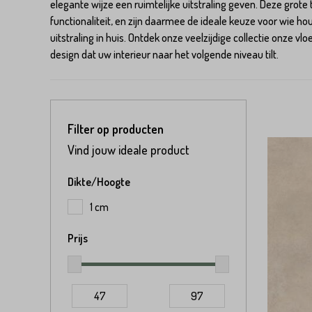
elegante wijze een ruimtelijke uitstraling geven. Deze grote 
Keramische slabs
Water Passing Stone Grid
Langformaat gebakken
functionaliteit, en zijn daarmee de ideale keuze voor wie hou
metselstenen
uitstraling in huis. Ontdek onze veelzijdige collectie onze v
design dat uw interieur naar het volgende niveau tilt.
Filter op producten
Vind jouw ideale product
Dikte/Hoogte
1 cm
Prijs
47
97