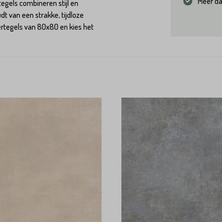
Meer da
tegels combineren stijl en
dt van een strakke, tijdloze
loertegels van 80x80 en kies het