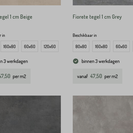
tegel 1 cm Beige
Fiorete tegel 1 cm Grey
 in
Beschikbaar in
160x80
60x60
120x60
120x120
80x80
100x100
160x80
60x60
en 3 werkdagen
binnen 3 werkdagen
47,50
47,50
per m2
vanaf
per m2