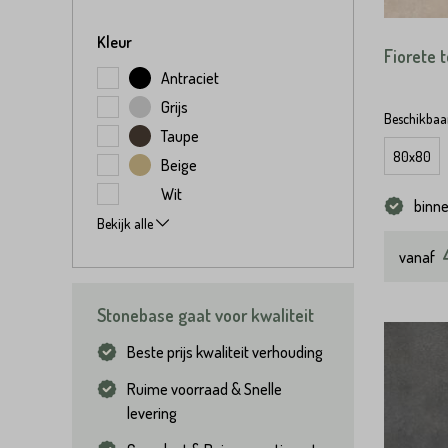
Kleur
Fiorete 
Antraciet
Grijs
Beschikbaar
Taupe
80x80
Beige
Wit
binn
Bekijk alle
vanaf
Stonebase gaat voor kwaliteit
Beste prijs kwaliteit verhouding
Ruime voorraad & Snelle
levering