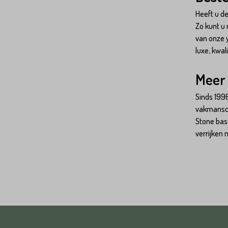
Heeft u d
Zo kunt u 
van onze
luxe, kwal
Meer 
Sinds 1996
vakmansch
Stone base
verrijken 