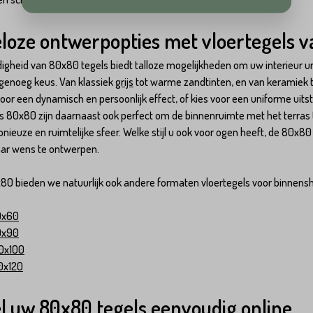
loze ontwerpopties met vloertegels 
digheid van 80x80 tegels biedt talloze mogelijkheden om uw interieur uniek
 genoeg keus. Van klassiek
grijs
tot warme zandtinten, en van keramiek t
oor een dynamisch en persoonlijk effect, of kies voor een uniforme uitst
ls 80x80 zijn daarnaast ook perfect om de binnenruimte met het terras
ieuze en ruimtelijke sfeer. Welke stijl u ook voor ogen heeft, de 80x80
aar wens te ontwerpen.
80 bieden we natuurlijk ook andere formaten vloertegels voor binnensh
0x60
0x90
0x100
0x120
l uw 80x80 tegels eenvoudig online