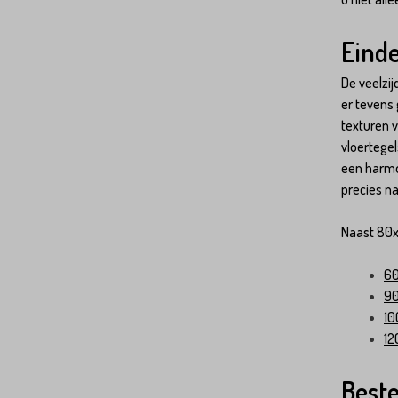
Einde
De veelzij
er tevens
texturen v
vloertege
een harmon
precies n
Naast 80x
6
9
10
12
Beste