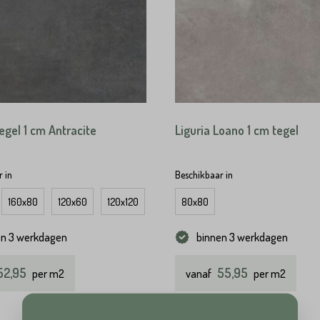
egel 1 cm Antracite
Liguria Loano 1 cm tegel
 in
Beschikbaar in
160x80
120x60
120x120
100x100
80x80
en 3 werkdagen
binnen 3 werkdagen
52,95
55,95
per m2
vanaf
per m2