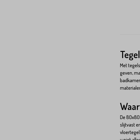
Tegel
Met tegels
geven, maa
badkamer o
materiale
Waar
De 80x80 
slijtvast 
vloertege
u niet all