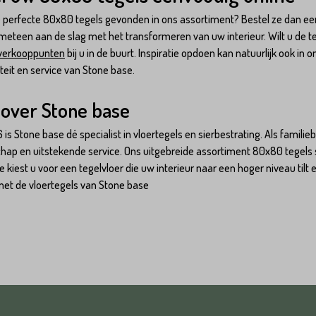
e perfecte 80x80 tegels gevonden in ons assortiment? Bestel ze dan een
meteen aan de slag met het transformeren van uw interieur. Wilt u de t
verkooppunten
bij u in de buurt. Inspiratie opdoen kan natuurlijk ook in 
iteit en service van Stone base.
over Stone base
 is Stone base dé specialist in vloertegels en sierbestrating. Als familieb
ap en uitstekende service. Ons uitgebreide assortiment 80x80 tegels s
 kiest u voor een tegelvloer die uw interieur naar een hoger niveau til
met de vloertegels van Stone base