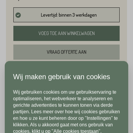
Voornaam*
Levertijd: binnen 3 werkdagen
Emailadres*
VOEG TOE AAN WINKELWAGEN
Achternaam*
Telefoonnummer*
VRAAG OFFERTE AAN
Emailadres*
BEKIJK IN SHOWROOM
Wij maken gebruik van cookies
Land*
Wij gebruiken cookies om uw gebruikservaring te
Nederland
Telefoonnummer*
In verband met onze
optimaliseren, het webverkeer te analyseren en
gerichte advertenties te kunnen tonen via derde
vakantiesluiting zijn wij vanaf 1/8
partijen. Lees meer over hoe wij cookies gebruiken
Postcode*
tot en met 9/8 gesloten. Vanaf
Specificaties
en hoe u ze kunt beheren door op "Instellingen" te
klikken. Als u akkoord gaat met ons gebruik van
10/8 zien we jullie graag weer bij
Land*
cookies, klikt u op "Alle cookies toestaan".