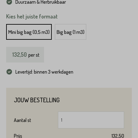
Duurzaam & Herbruikbaar
Kies het juiste formaat
Mini big bag (0,5 m3)
Big bag (1 m3)
Product*
132,50
per
st
Levertijd: binnen 3 werkdagen
Variant*
Voornaam*
JOUW BESTELLING
Hoeveel
st
heeft u nodig?*
Aantal
st
Achternaam*
Prijs
132,50