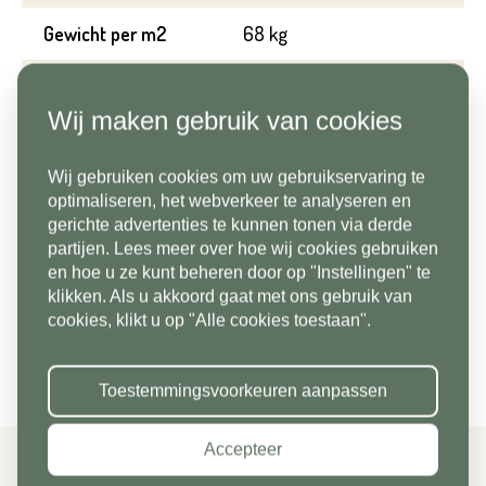
Telefoonnummer*
Gewicht per m2
68 kg
Emailadres*
Aantal per m2
2.78
Wij maken gebruik van cookies
Lengte
60 cm
Land*
Wij gebruiken cookies om uw gebruikservaring te
Nederland
Telefoonnummer*
Breedte
60 cm
optimaliseren, het webverkeer te analyseren en
gerichte advertenties te kunnen tonen via derde
Dikte/hoogte
3 cm
partijen. Lees meer over hoe wij cookies gebruiken
Postcode*
en hoe u ze kunt beheren door op "Instellingen" te
Kleur
Beige, Taupe
klikken. Als u akkoord gaat met ons gebruik van
Land*
cookies, klikt u op "Alle cookies toestaan".
Nederland
Per verpakking
14.4 m2
Huisnummer*
Toestemmingsvoorkeuren aanpassen
Postcode*
Accepteer
Toevoeging