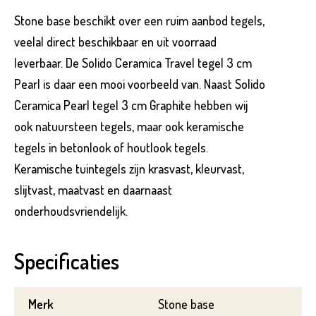
Product*
Stone base beschikt over een ruim aanbod tegels,
veelal direct beschikbaar en uit voorraad
leverbaar. De Solido Ceramica Travel tegel 3 cm
Variant*
Pearl is daar een mooi voorbeeld van. Naast Solido
Ceramica Pearl tegel 3 cm Graphite hebben wij
Voornaam*
ook natuursteen tegels, maar ook keramische
tegels in betonlook of houtlook tegels.
Hoeveel
m2
heeft u nodig?*
Keramische tuintegels zijn krasvast, kleurvast,
slijtvast, maatvast en daarnaast
Achternaam*
onderhoudsvriendelijk.
Voornaam*
Specificaties
Emailadres*
Achternaam*
Merk
Stone base