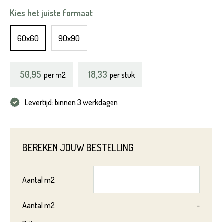
Kies het juiste formaat
60x60
90x90
50,95
18,33
per
m2
per stuk
Levertijd: binnen 3 werkdagen
BEREKEN JOUW BESTELLING
Aantal
m2
Aantal
m2
-