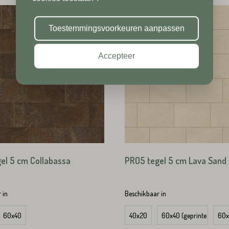
Toevoeging
Plaats*
Toestemmingsvoorkeuren aanpassen
Accepteer
Plaats*
TUREN
el 5 cm Collabassa
PRO5 tegel 5 cm Lava Sand
TUREN
 in
Beschikbaar in
60x40
40x20
60x40 (geprinte zijkant
60x