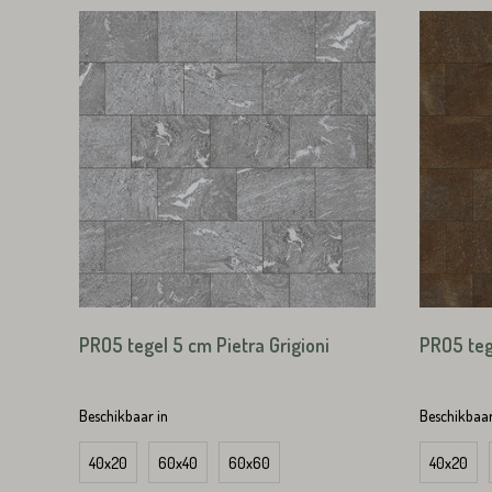
Huisnummer*
Straat*
Straat*
VERS
PRO5 tegel 5 cm Pietra Grigioni
PRO5 teg
VERS
Beschikbaar in
Beschikbaar
40x20
60x40
60x60
40x20