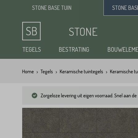
STONE BASE
TUIN
STONE BA
STONE
BASE
TEGELS
BESTRATING
BOUWELEM
Home
Tegels
Keramische tuintegels
Keramische tu
Keramische tuintegels
Klinkers
Opsluitbanden
Siergrind
Vloertegels
Tuintegels
Waaltjes
Stapelblokken
Zand
Zorgeloze levering uit eigen voorraad. Snel aan de 
Natuursteen tuintegels
Dikformaat
Traptreden tuin
Split
Flagstones
Kasseien
Vijverranden
Benodigdheden
Zwembad randtegels
Kinderkoppen
Steenstrips