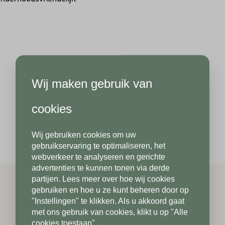
Hoeveel
m2
heeft u nodig?*
Achternaam*
Wij maken gebruik van
Achternaam*
Telefoonnummer*
cookies
Wij gebruiken cookies om uw
Telefoonnummer*
Postcode*
gebruikservaring te optimaliseren, het
webverkeer te analyseren en gerichte
advertenties te kunnen tonen via derde
partijen. Lees meer over hoe wij cookies
Postcode*
gebruiken en hoe u ze kunt beheren door op
Toevoeging
"Instellingen" te klikken. Als u akkoord gaat
met ons gebruik van cookies, klikt u op "Alle
cookies toestaan".