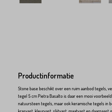
Productinformatie
Stone base beschikt over een ruim aanbod tegels, vee
tegel 5 cm Pietra Basalto is daar een mooi voorbeeld
natuursteen tegels, maar ook keramische tegels in be
Product*
krasvast, kleurvast, slijtvast, maatvast en daarnaast 