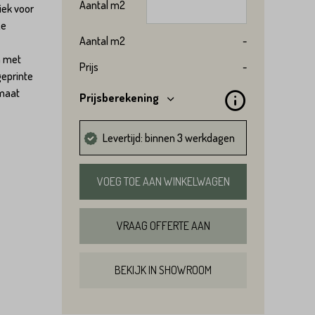
Aantal
m2
iek voor
ze
Aantal
m2
-
n met
Prijs
-
geprinte
rmaat
Prijsberekening
Levertijd: binnen 3 werkdagen
VOEG TOE AAN WINKELWAGEN
VRAAG OFFERTE AAN
BEKIJK IN SHOWROOM