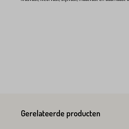
Variant*
Voornaam*
Voornaam*
Emailadres*
Emailadres*
Land*
Nederland
Land*
Huisnummer*
Gerelateerde producten
Nederland