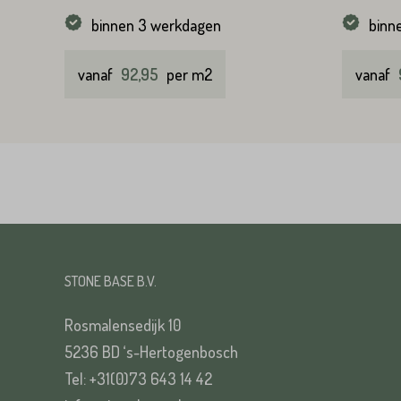
binnen 3 werkdagen
binn
vanaf
92,95
per m2
vanaf
STONE BASE B.V.
Rosmalensedijk 10
5236 BD ‘s-Hertogenbosch
Tel: +31(0)73 643 14 42