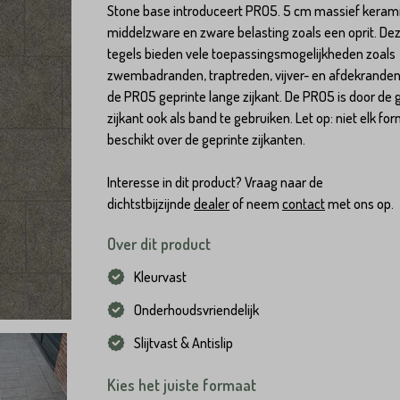
Stone base introduceert PRO5. 5 cm massief keram
middelzware en zware belasting zoals een oprit. De
tegels bieden vele toepassingsmogelijkheden zoals
zwembadranden, traptreden, vijver- en afdekrande
de PRO5 geprinte lange zijkant. De PRO5 is door de 
zijkant ook als band te gebruiken. Let op: niet elk fo
beschikt over de geprinte zijkanten.
Interesse in dit product? Vraag naar de
dichtstbijzijnde
dealer
of neem
contact
met ons op.
Over dit product
Kleurvast
Onderhoudsvriendelijk
Slijtvast & Antislip
Kies het juiste formaat