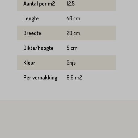
Aantal per m2
12.5
Lengte
40 cm
Breedte
20 cm
Dikte/hoogte
5 cm
Kleur
Grijs
Per verpakking
9.6 m2