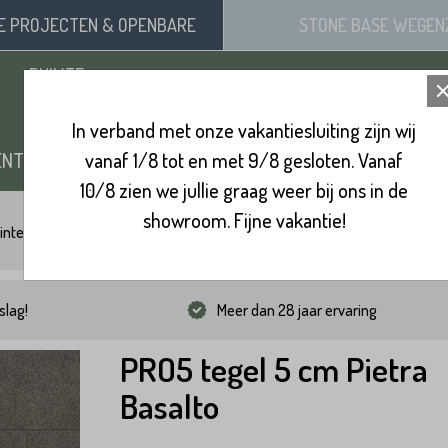
SE
PROJECTEN
& OPENBARE
STONE BASE
WEGEN
RUIMTE
In verband met onze vakantiesluiting zijn wij
ENTEN
vanaf 1/8 tot en met 9/8 gesloten. Vanaf
ZAND, SIERGRIND & SPLIT
BINNENVL
10/8 zien we jullie graag weer bij ons in de
showroom. Fijne vakantie!
integels 60x60
PRO5 tegel 5 cm Pietra Basalto
slag!
Meer dan 28 jaar ervaring
PRO5 tegel 5 cm Pietra
Basalto