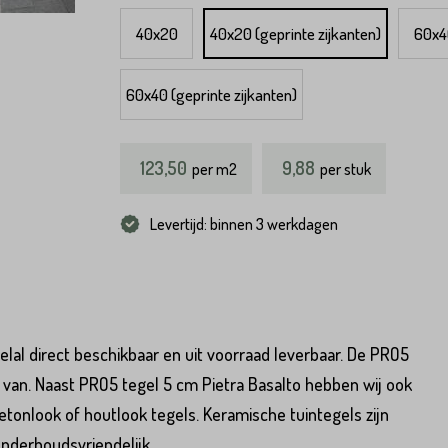
40x20
40x20 (geprinte zijkanten)
60x4
60x40 (geprinte zijkanten)
123,50
9,88
per
m2
per stuk
Levertijd: binnen 3 werkdagen
lal direct beschikbaar en uit voorraad leverbaar. De PRO5
 van. Naast PRO5 tegel 5 cm Pietra Basalto hebben wij ook
tonlook of houtlook tegels. Keramische tuintegels zijn
onderhoudsvriendelijk.