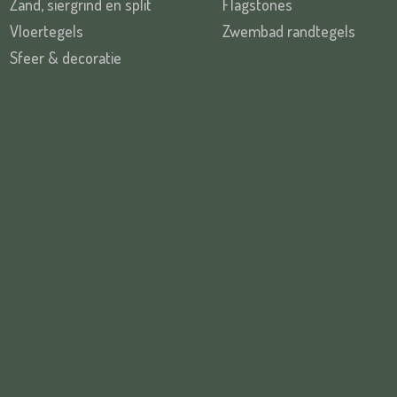
Zand, siergrind en split
Flagstones
Vloertegels
Zwembad randtegels
Sfeer & decoratie