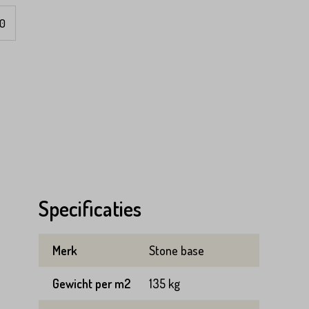
0
Specificaties
Merk
Stone base
Gewicht per m2
135 kg