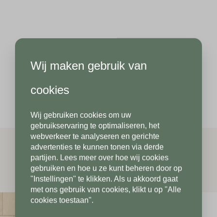
Hoeveel
m2
heeft u nodig?*
Achternaam*
Wij maken gebruik van
Achternaam*
Telefoonnummer*
cookies
Wij gebruiken cookies om uw
Telefoonnummer*
Postcode*
gebruikservaring te optimaliseren, het
webverkeer te analyseren en gerichte
advertenties te kunnen tonen via derde
partijen. Lees meer over hoe wij cookies
Postcode*
gebruiken en hoe u ze kunt beheren door op
Toevoeging
"Instellingen" te klikken. Als u akkoord gaat
met ons gebruik van cookies, klikt u op "Alle
cookies toestaan".
Toevoeging