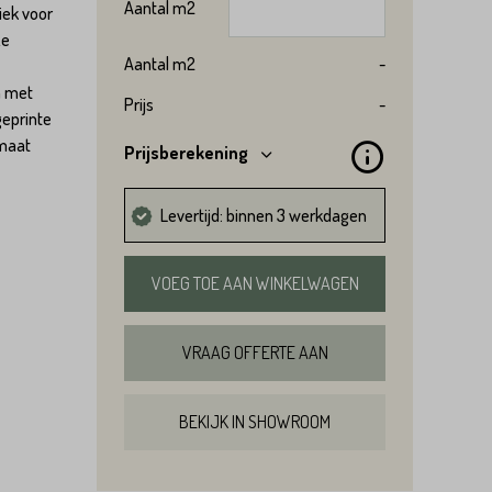
Aantal
m2
iek voor
ze
Aantal
m2
-
n met
Prijs
-
geprinte
rmaat
Prijsberekening
Levertijd: binnen 3 werkdagen
VOEG TOE AAN WINKELWAGEN
VRAAG OFFERTE AAN
BEKIJK IN SHOWROOM