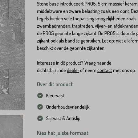
Stone base introduceert PRO5. 5 cm massief keram
middelzware en zware belasting zoals een oprit. De
tegels bieden vele toepassingsmogelijkheden zoals
zwembadranden, traptreden, vijver- en afdekrande
de PRO5 geprinte lange zijkant. De PRO5 is door de 
zijkant ook als band te gebruiken. Let op: niet elk fo
beschikt over de geprinte zijkanten.
Interesse in dit product? Vraag naar de
dichtstbijzijnde
dealer
of neem
contact
met ons op.
Over dit product
Kleurvast
Onderhoudsvriendelijk
Slijtvast & Antislip
Kies het juiste formaat