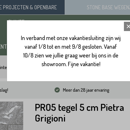
SE
PROJECTEN
& OPENBARE
STONE BASE
WEGEN
RUIMTE
In verband met onze vakantiesluiting zijn wij
ENTEN
vanaf 1/8 tot en met 9/8 gesloten. Vanaf
ZAND, SIERGRIND & SPLIT
BINNENVL
10/8 zien we jullie graag weer bij ons in de
showroom. Fijne vakantie!
integels 60x60
PRO5 tegel 5 cm Pietra Grigioni
slag!
Meer dan 28 jaar ervaring
PRO5 tegel 5 cm Pietra
Grigioni