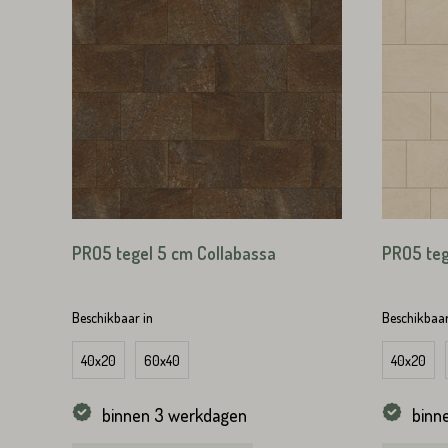
Straat*
Straat*
VERS
PRO5 tegel 5 cm Collabassa
PRO5 teg
VERS
Beschikbaar in
Beschikbaar
40x20
60x40
40x20
binnen 3 werkdagen
binn