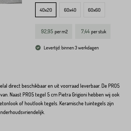
40x20
60x40
60x60
92,95
7,44
per
m2
per stuk
Levertijd: binnen 3 werkdagen
lal direct beschikbaar en uit voorraad leverbaar. De PRO5
 van. Naast PRO5 tegel 5 cm Pietra Grigioni hebben wij ook
tonlook of houtlook tegels. Keramische tuintegels zijn
onderhoudsvriendelijk.