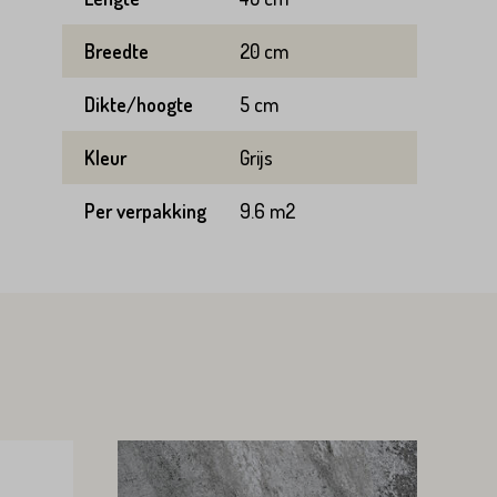
Breedte
20 cm
Dikte/hoogte
5 cm
Kleur
Grijs
Per verpakking
9.6 m2