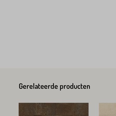
Variant*
Voornaam*
Voornaam*
Emailadres*
Emailadres*
Land*
Nederland
Gerelateerde producten
Land*
Huisnummer*
Nederland
Huisnummer*