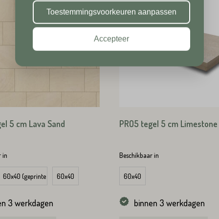
Plaats*
Toestemmingsvoorkeuren aanpassen
Accepteer
Plaats*
TUREN
el 5 cm Lava Sand
PRO5 tegel 5 cm Limestone
TUREN
 in
Beschikbaar in
60x40 (geprinte zijkanten)
60x40
60x40
en 3 werkdagen
binnen 3 werkdagen