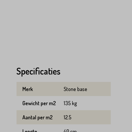
Specificaties
Merk
Stone base
Gewicht per m2
135 kg
Aantal per m2
12.5
Lengte
40 cm