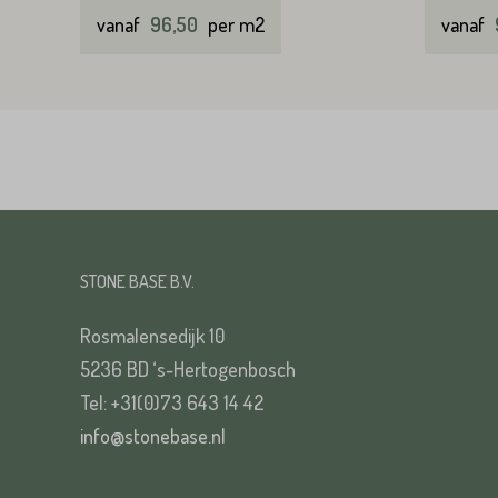
vanaf
96,50
per m2
vanaf
STONE BASE B.V.
Rosmalensedijk 10
5236 BD ‘s-Hertogenbosch
Tel: +31(0)73 643 14 42
info@stonebase.nl