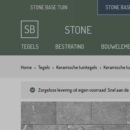
STONE BASE
TUIN
STONE BA
STONE
BASE
TEGELS
BESTRATING
BOUWELEM
Home
Tegels
Keramische tuintegels
Keramische tu
Keramische tuintegels
Klinkers
Opsluitbanden
Siergrind
Vloertegels
Tuintegels
Waaltjes
Stapelblokken
Zand
Zorgeloze levering uit eigen voorraad. Snel aan de 
Natuursteen tuintegels
Dikformaat
Traptreden tuin
Split
Flagstones
Kasseien
Vijverranden
Benodigdheden
Zwembad randtegels
Kinderkoppen
Steenstrips