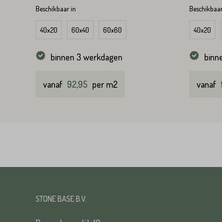
Beschikbaar in
Beschikbaar
VERS
40x20
60x40
60x60
40x20
binnen 3 werkdagen
binn
VERS
vanaf
92,95
per m2
vanaf
STONE BASE B.V.