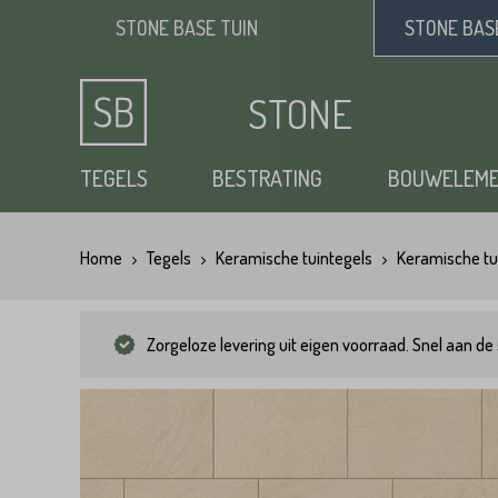
STONE BASE
TUIN
STONE BA
STONE
BASE
TEGELS
BESTRATING
BOUWELEM
Home
Tegels
Keramische tuintegels
Keramische tu
Keramische tuintegels
Klinkers
Opsluitbanden
Siergrind
Vloertegels
Tuintegels
Waaltjes
Stapelblokken
Zand
Zorgeloze levering uit eigen voorraad. Snel aan de 
Natuursteen tuintegels
Dikformaat
Traptreden tuin
Split
Flagstones
Kasseien
Vijverranden
Benodigdheden
Zwembad randtegels
Kinderkoppen
Steenstrips