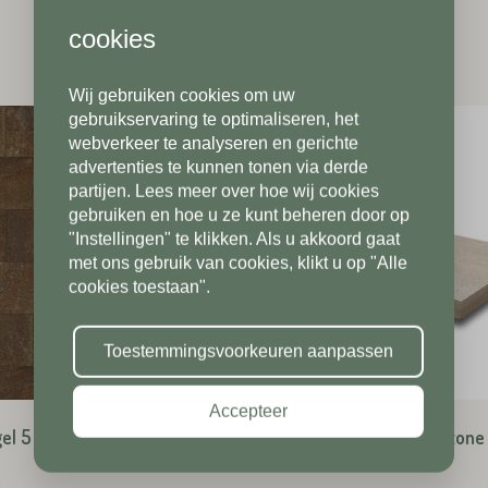
cookies
Wij gebruiken cookies om uw
Telefoonnummer*
Postcode*
gebruikservaring te optimaliseren, het
webverkeer te analyseren en gerichte
advertenties te kunnen tonen via derde
partijen. Lees meer over hoe wij cookies
Postcode*
gebruiken en hoe u ze kunt beheren door op
Toevoeging
"Instellingen" te klikken. Als u akkoord gaat
met ons gebruik van cookies, klikt u op "Alle
cookies toestaan".
Toevoeging
Plaats*
Toestemmingsvoorkeuren aanpassen
Accepteer
Plaats*
el 5 cm Collabassa
PRO5 tegel 5 cm Limestone