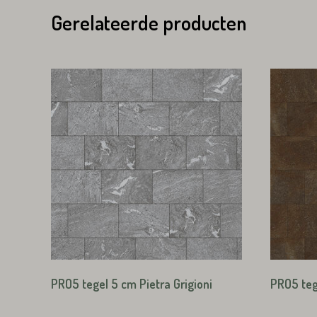
Gerelateerde producten
Emailadres*
Land*
Nederland
Land*
Huisnummer*
Nederland
Huisnummer*
Straat*
Straat*
PRO5 tegel 5 cm Pietra Grigioni
PRO5 teg