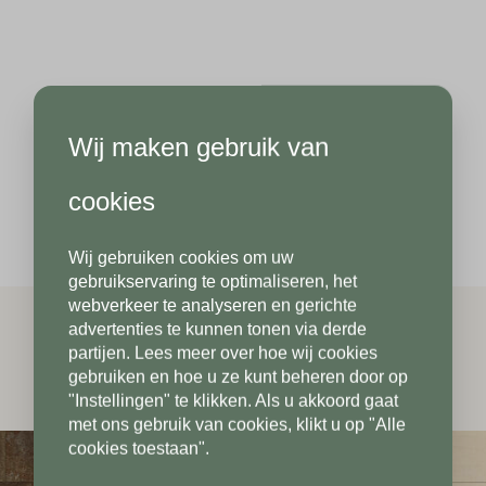
Hoeveel
m2
heeft u nodig?*
Achternaam*
Wij maken gebruik van
Achternaam*
Telefoonnummer*
cookies
Wij gebruiken cookies om uw
Telefoonnummer*
Postcode*
gebruikservaring te optimaliseren, het
webverkeer te analyseren en gerichte
advertenties te kunnen tonen via derde
partijen. Lees meer over hoe wij cookies
Postcode*
gebruiken en hoe u ze kunt beheren door op
Toevoeging
"Instellingen" te klikken. Als u akkoord gaat
met ons gebruik van cookies, klikt u op "Alle
cookies toestaan".
Toevoeging