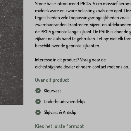
Stone base introduceert PRO5. 5 cm massief keram
middelzware en zware belasting zoals een oprit. De
tegels bieden vele toepassingsmogelijkheden zoals
zwembadranden, traptreden, vijver- en afdekrande
de PRO5 geprinte lange zijkant. De PRO5 is door de 
zijkant ook als band te gebruiken. Let op: niet elk fo
beschikt over de geprinte zijkanten.
Interesse in dit product? Vraag naar de
dichtstbijzijnde
dealer
of neem
contact
met ons op.
Over dit product
Kleurvast
Onderhoudsvriendelijk
Slijtvast & Antislip
Kies het juiste formaat