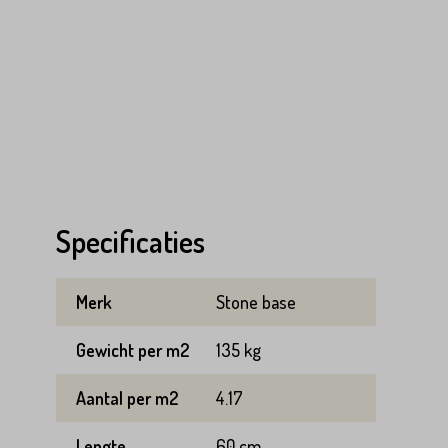
Specificaties
Merk
Stone base
Gewicht per m2
135 kg
Aantal per m2
4.17
Lengte
60 cm