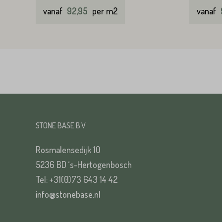
vanaf
92,95
per m2
vanaf
STONE BASE B.V.
Rosmalensedijk 10
5236 BD ‘s-Hertogenbosch
Tel: +31(0)73 643 14 42
info@stonebase.nl