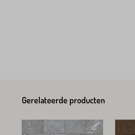
Variant*
Voornaam*
Voornaam*
Emailadres*
Emailadres*
Land*
Nederland
Gerelateerde producten
Land*
Huisnummer*
Nederland
Huisnummer*