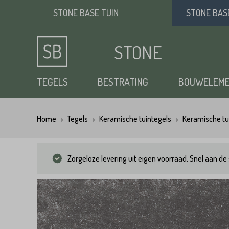
STONE BASE
TUIN
STONE BA
STONE
BASE
TEGELS
BESTRATING
BOUWELEM
Home
Tegels
Keramische tuintegels
Keramische tu
Keramische tuintegels
Klinkers
Opsluitbanden
Siergrind
Vloertegels
Tuintegels
Waaltjes
Stapelblokken
Zand
Zorgeloze levering uit eigen voorraad. Snel aan de 
Natuursteen tuintegels
Dikformaat
Traptreden tuin
Split
Flagstones
Kasseien
Vijverranden
Benodigdheden
Zwembad randtegels
Kinderkoppen
Steenstrips