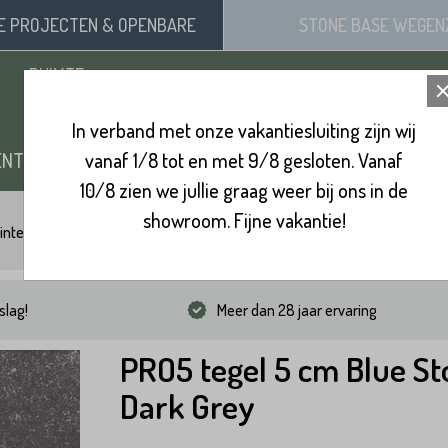
SE
PROJECTEN
& OPENBARE
STONE BASE
WEGEN
RUIMTE
In verband met onze vakantiesluiting zijn wij
ENTEN
vanaf 1/8 tot en met 9/8 gesloten. Vanaf
ZAND, SIERGRIND & SPLIT
BINNENVL
10/8 zien we jullie graag weer bij ons in de
showroom. Fijne vakantie!
integels 40x60
PRO5 tegel 5 cm Blue Stone Dark Grey
slag!
Meer dan 28 jaar ervaring
PRO5 tegel 5 cm Blue S
Dark Grey