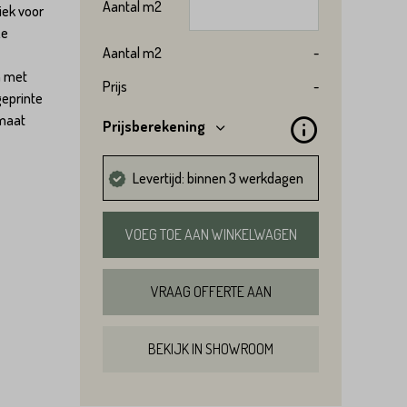
Aantal
m2
iek voor
ze
Aantal
m2
-
n met
Prijs
-
geprinte
rmaat
Prijsberekening
Levertijd: binnen 3 werkdagen
VOEG TOE AAN WINKELWAGEN
VRAAG OFFERTE AAN
BEKIJK IN SHOWROOM