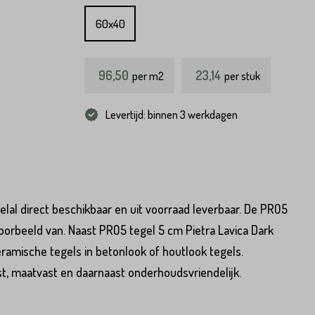
60x40
96,50
23,14
per
m2
per stuk
Levertijd: binnen 3 werkdagen
lal direct beschikbaar en uit voorraad leverbaar. De PRO5
voorbeeld van. Naast PRO5 tegel 5 cm Pietra Lavica Dark
ramische tegels in betonlook of houtlook tegels.
vast, maatvast en daarnaast onderhoudsvriendelijk.