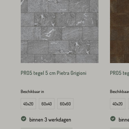
Straat*
Straat*
VERS
PRO5 tegel 5 cm Pietra Grigioni
PRO5 teg
VERS
Beschikbaar in
Beschikbaar
40x20
60x40
60x60
40x20
binnen 3 werkdagen
binn