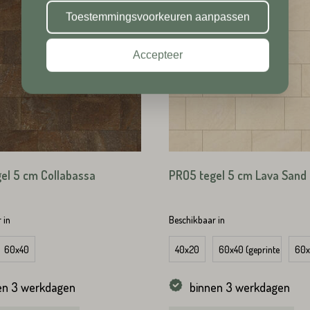
Plaats*
Toestemmingsvoorkeuren aanpassen
Accepteer
Plaats*
TUREN
el 5 cm Collabassa
PRO5 tegel 5 cm Lava Sand
TUREN
 in
Beschikbaar in
60x40
40x20
60x40 (geprinte zijkant
60x
en 3 werkdagen
binnen 3 werkdagen