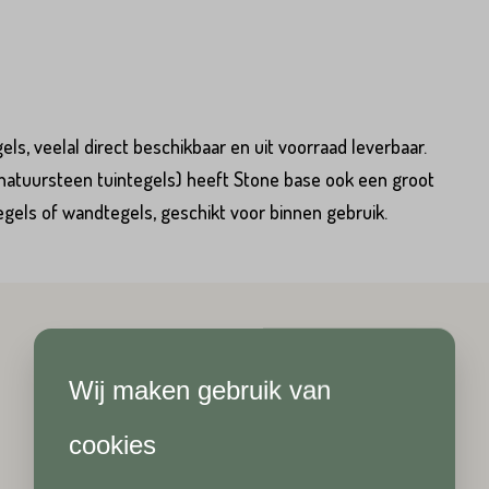
s, veelal direct beschikbaar en uit voorraad leverbaar.
 natuursteen tuintegels) heeft Stone base ook een groot
egels of wandtegels, geschikt voor binnen gebruik.
Hoeveel
heeft u nodig?*
Achternaam*
Wij maken gebruik van
Achternaam*
Telefoonnummer*
cookies