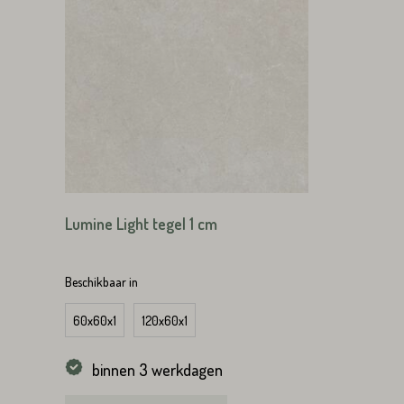
Emailadres*
Land*
Nederland
Land*
Huisnummer*
Nederland
Huisnummer*
Straat*
Lumine Light tegel 1 cm
Beschikbaar in
Straat*
60x60x1
120x60x1
binnen 3 werkdagen
VERS