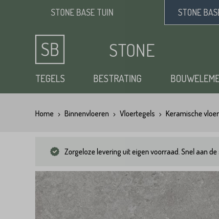
STONE BASE
TUIN
STONE BA
STONE
BASE
TEGELS
BESTRATING
BOUWELEM
Home
Binnenvloeren
Vloertegels
Keramische vloer
Keramische tuintegels
Klinkers
Opsluitbanden
Siergrind
Vloertegels
Tuintegels
Waaltjes
Stapelblokken
Zand
Zorgeloze levering uit eigen voorraad. Snel aan de 
Natuursteen tuintegels
Dikformaat
Traptreden tuin
Split
Flagstones
Kasseien
Vijverranden
Benodigdheden
Zwembad randtegels
Kinderkoppen
Steenstrips