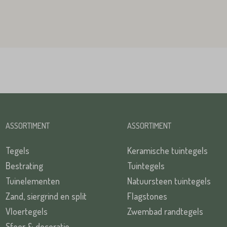
TUREN
ASSORTIMENT
ASSORTIMENT
Tegels
Keramische tuintegels
Bestrating
Tuintegels
Tuinelementen
Natuursteen tuintegels
Zand, siergrind en split
Flagstones
Vloertegels
Zwembad randtegels
Sfeer & decoratie