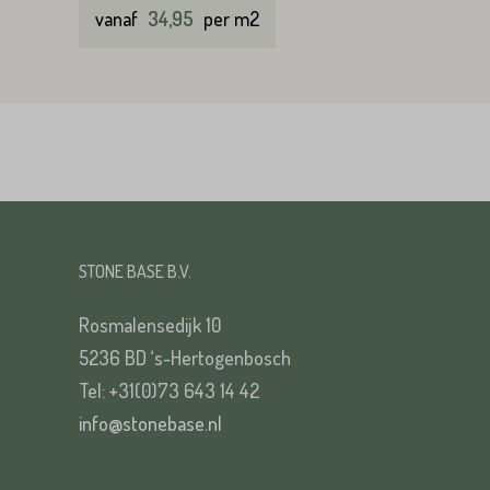
vanaf
34,95
per m2
VERS
STONE BASE B.V.
Rosmalensedijk 10
5236 BD ‘s-Hertogenbosch
Tel: +31(0)73 643 14 42
info@stonebase.nl