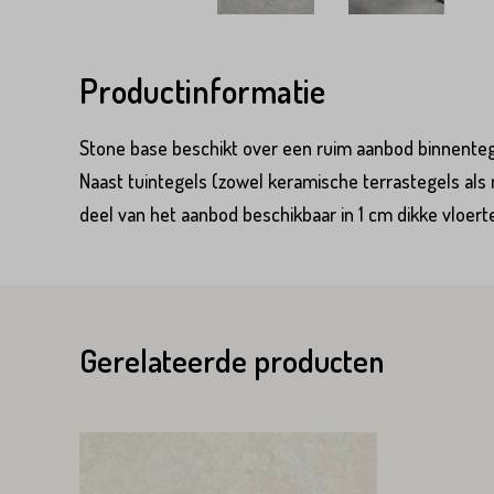
Productinformatie
Stone base beschikt over een ruim aanbod binnentegel
Product*
Naast tuintegels (zowel keramische terrastegels als
deel van het aanbod beschikbaar in 1 cm dikke vloert
Variant*
Voornaam*
Gerelateerde producten
Voornaam*
Emailadres*