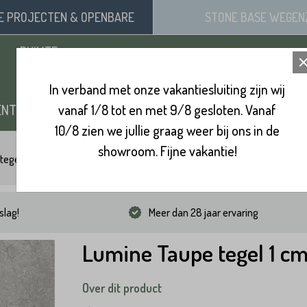
SE
PROJECTEN
& OPENBARE
STONE BASE
WEGEN
RUIMTE
In verband met onze vakantiesluiting zijn wij
ENTEN
vanaf 1/8 tot en met 9/8 gesloten. Vanaf
ZAND, SIERGRIND & SPLIT
BINNENVL
10/8 zien we jullie graag weer bij ons in de
showroom. Fijne vakantie!
tegels
Lumine Taupe tegel 1 cm
slag!
Meer dan 28 jaar ervaring
Lumine Taupe tegel 1 c
Over dit product