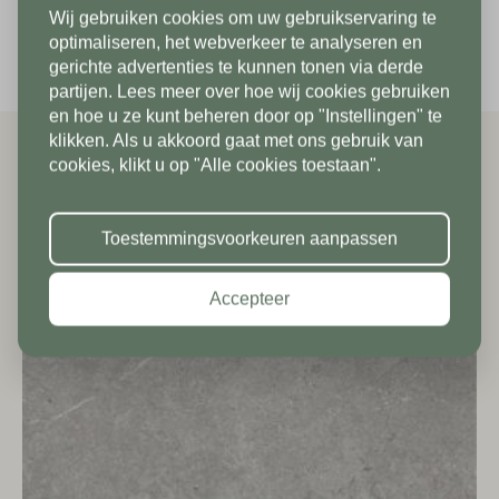
Wij gebruiken cookies om uw gebruikservaring te
Nederland
Per verpakking
51.84 m2
Telefoonnummer*
In verband met onze
optimaliseren, het webverkeer te analyseren en
gerichte advertenties te kunnen tonen via derde
vakantiesluiting zijn wij vanaf 1/8
partijen. Lees meer over hoe wij cookies gebruiken
Postcode*
tot en met 9/8 gesloten. Vanaf
en hoe u ze kunt beheren door op "Instellingen" te
klikken. Als u akkoord gaat met ons gebruik van
10/8 zien we jullie graag weer bij
Land*
cookies, klikt u op "Alle cookies toestaan".
ons in de showroom. Fijne
Gerelateerde producten
Nederland
Huisnummer*
vakantie!
Toestemmingsvoorkeuren aanpassen
Postcode*
Accepteer
Toevoeging
Huisnummer*
Straat*
Toevoeging