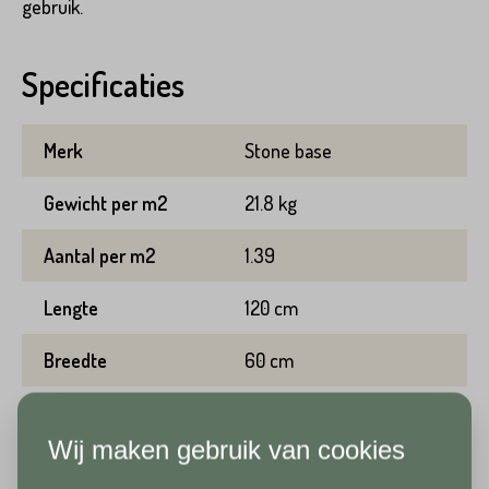
gebruik.
Voornaam*
Hoeveel
m2
heeft u nodig?*
Specificaties
Achternaam*
Merk
Stone base
Voornaam*
Gewicht per m2
21.8 kg
Emailadres*
Aantal per m2
1.39
Achternaam*
Lengte
120 cm
Breedte
Telefoonnummer*
60 cm
Emailadres*
Dikte/hoogte
1 cm
Wij maken gebruik van cookies
Kleur
Beige
Land*