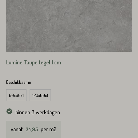
Plaats*
Straat*
Plaats*
Lumine Taupe tegel 1 cm
VERSTUREN
Beschikbaar in
60x60x1
120x60x1
binnen 3 werkdagen
VERSTUREN
vanaf
per m2
34,95