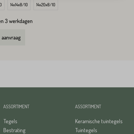
0
14x14x8/10
14x20x8/10
TUREN
en 3 werkdagen
p aanvraag
TUREN
ASSORTIMENT
ASSORTIMENT
Tegels
Keramische tuintegels
Bestrating
Tuintegels