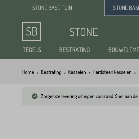
STONE BASE
TUIN
STONE BA
STONE
BASE
TEGELS
BESTRATING
BOUWELEM
Home
Bestrating
Kasseien
Hardsteen kasseien
Keramische tuintegels
Klinkers
Opsluitbanden
Siergrind
Vloertegels
Tuintegels
Waaltjes
Stapelblokken
Zand
Zorgeloze levering uit eigen voorraad. Snel aan de 
Natuursteen tuintegels
Dikformaat
Traptreden tuin
Split
Flagstones
Kasseien
Vijverranden
Benodigdheden
Zwembad randtegels
Kinderkoppen
Steenstrips