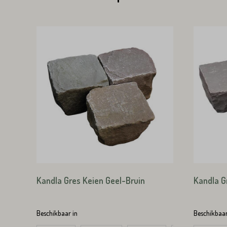
Emailadres*
Land*
Nederland
Land*
Huisnummer*
Nederland
Huisnummer*
Straat*
Kandla Gres Keien Geel-Bruin
Kandla Gr
Straat*
Beschikbaar in
Beschikbaar