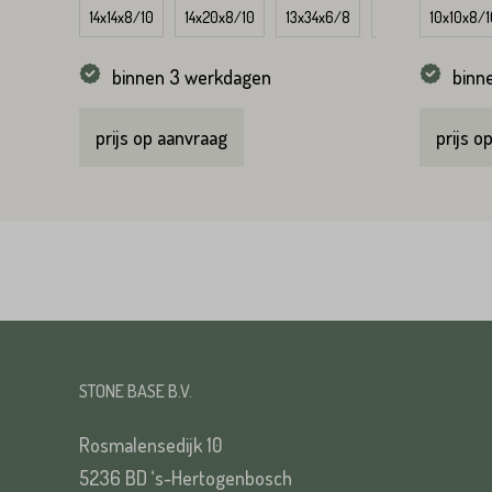
14x14x8/10
14x20x8/10
13x34x6/8
10x10x8/10
10x10x8/1
VERS
binnen 3 werkdagen
binn
prijs op aanvraag
prijs o
VERS
STONE BASE B.V.
Rosmalensedijk 10
5236 BD ‘s-Hertogenbosch