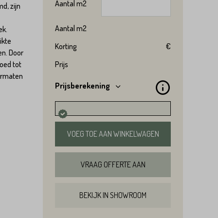
Aantal
m2
d, zijn
Aantal
m2
ek.
ikte
Korting
€
en. Door
oed tot
Prijs
formaten
Prijsberekening
VOEG TOE AAN WINKELWAGEN
VRAAG OFFERTE AAN
BEKIJK IN SHOWROOM