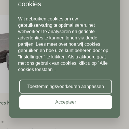
cookies
Wij gebruiken cookies om uw
Telefoonnummer*
Postcode*
gebruikservaring te optimaliseren, het
webverkeer te analyseren en gerichte
advertenties te kunnen tonen via derde
partijen. Lees meer over hoe wij cookies
Postcode*
gebruiken en hoe u ze kunt beheren door op
Toevoeging
"Instellingen" te klikken. Als u akkoord gaat
met ons gebruik van cookies, klikt u op "Alle
cookies toestaan".
Toevoeging
Plaats*
Toestemmingsvoorkeuren aanpassen
es Keien Grijs
Accepteer
Plaats*
 in