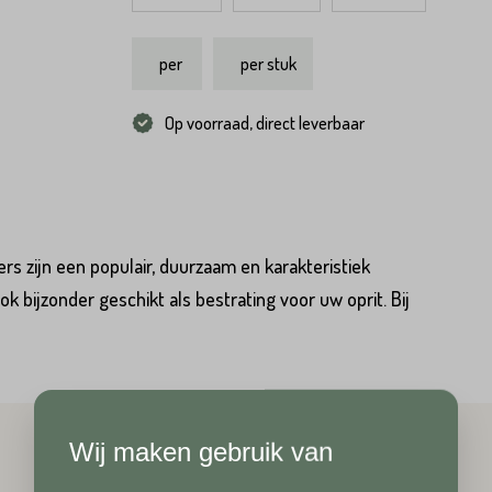
per
per stuk
Op voorraad, direct leverbaar
ers zijn een populair, duurzaam en karakteristiek
ook bijzonder geschikt als bestrating voor uw oprit. Bij
Hoeveel
heeft u nodig?*
Achternaam*
Wij maken gebruik van
Achternaam*
Telefoonnummer*