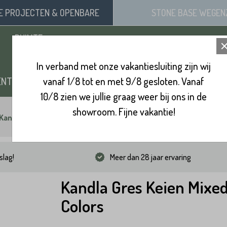
SE
PROJECTEN
& OPENBARE
STONE BASE
WEGEN
RUIMTE
In verband met onze vakantiesluiting zijn wij
ENTEN
vanaf 1/8 tot en met 9/8 gesloten. Vanaf
ZAND, SIERGRIND & SPLIT
BINNENVL
10/8 zien we jullie graag weer bij ons in de
showroom. Fijne vakantie!
Kandla Gres Keien Mixed Colors
slag!
Meer dan 28 jaar ervaring
Kandla Gres Keien Mixe
Colors