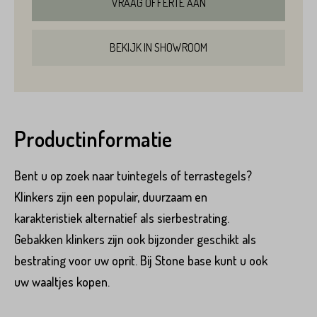
VRAAG OFFERTE AAN
BEKIJK IN SHOWROOM
Productinformatie
Product*
Bent u op zoek naar tuintegels of terrastegels?
Klinkers zijn een populair, duurzaam en
karakteristiek alternatief als sierbestrating.
Variant*
Gebakken klinkers zijn ook bijzonder geschikt als
bestrating voor uw oprit. Bij Stone base kunt u ook
Voornaam*
uw waaltjes kopen.
Hoeveel
heeft u nodig?*