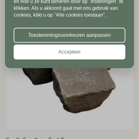
tot en met 9/8 gesloten. Vanaf
en hoe u ze kunt beheren door op "Instellingen" te
klikken. Als u akkoord gaat met ons gebruik van
10/8 zien we jullie graag weer bij
Land*
cookies, klikt u op "Alle cookies toestaan".
ons in de showroom. Fijne
Nederland
Huisnummer*
vakantie!
Toestemmingsvoorkeuren aanpassen
Postcode*
Accepteer
Toevoeging
Huisnummer*
Straat*
Toevoeging
Plaats*
Straat*