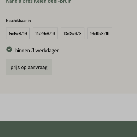
Kandla Gres Keien Geel-Bruin
Beschikbaar in
Plaats*
14x14x8/10
14x20x8/10
13x34x6/8
10x10x8/10
VERSTUREN
binnen 3 werkdagen
prijs op aanvraag
VERSTUREN