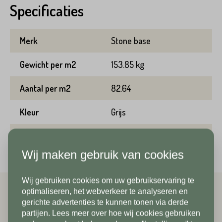
Specificaties
Achternaam*
Voornaam*
Merk
Stone base
Emailadres*
Gewicht per m2
153.85 kg
Achternaam*
Aantal per m2
82.64
Kleur
Grijs
Telefoonnummer*
Emailadres*
Per verpakking
8.47 m2
Wij maken gebruik van cookies
Land*
Wij gebruiken cookies om uw gebruikservaring te
Nederland
Telefoonnummer*
In verband met onze
optimaliseren, het webverkeer te analyseren en
Gerelateerde producten
gerichte advertenties te kunnen tonen via derde
vakantiesluiting zijn wij vanaf 1/8
partijen. Lees meer over hoe wij cookies gebruiken
Postcode*