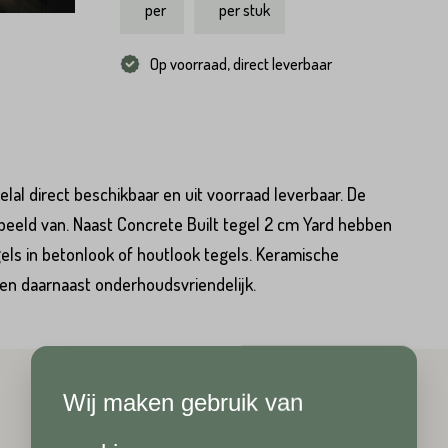
per
per stuk
Op voorraad, direct leverbaar
lal direct beschikbaar en uit voorraad leverbaar. De
rbeeld van. Naast Concrete Built tegel 2 cm Yard hebben
els in betonlook of houtlook tegels. Keramische
st en daarnaast onderhoudsvriendelijk.
Hoeveel
heeft u nodig?*
Achternaam*
Wij maken gebruik van
Achternaam*
Telefoonnummer*