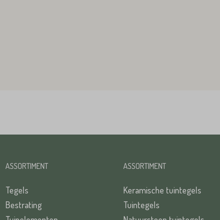
TUREN
TUREN
ASSORTIMENT
ASSORTIMENT
Tegels
Keramische tuintegels
Bestrating
Tuintegels
Tuinelementen
Natuursteen tuintegels