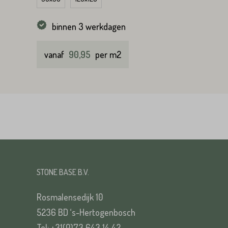
VERS
binnen 3 werkdagen
vanaf
90,95
per m2
VERS
STONE BASE B.V.
Rosmalensedijk 10
5236 BD ‘s-Hertogenbosch
Tel: +31(0)73 643 14 42