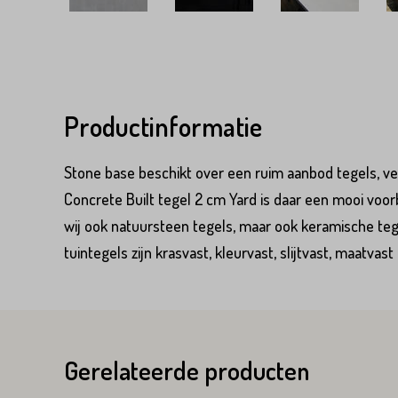
Productinformatie
Stone base beschikt over een ruim aanbod tegels, vee
Product*
Concrete Built tegel 2 cm Yard is daar een mooi voo
wij ook natuursteen tegels, maar ook keramische teg
tuintegels zijn krasvast, kleurvast, slijtvast, maatva
Variant*
Voornaam*
Voornaam*
Gerelateerde producten
Emailadres*