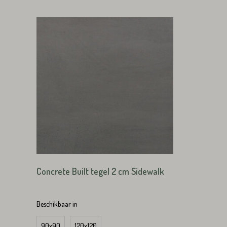
Emailadres*
Land*
Nederland
Land*
Huisnummer*
Nederland
Huisnummer*
Straat*
Concrete Built tegel 2 cm Sidewalk
Straat*
Beschikbaar in
90x90
120x120