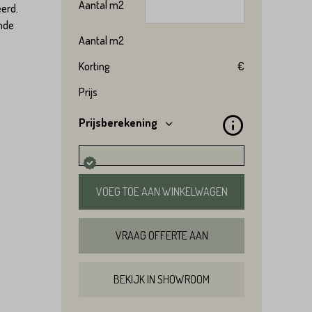
Aantal
m2
ëerd.
ende
Aantal
m2
Korting
€
Prijs
Prijsberekening
VOEG TOE AAN WINKELWAGEN
VRAAG OFFERTE AAN
BEKIJK IN SHOWROOM