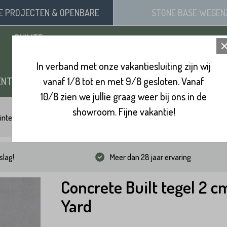
SE
PROJECTEN
& OPENBARE
STONE BASE
WEGEN
RUIMTE
In verband met onze vakantiesluiting zijn wij
ENTEN
vanaf 1/8 tot en met 9/8 gesloten. Vanaf
ZAND, SIERGRIND & SPLIT
BINNENVL
10/8 zien we jullie graag weer bij ons in de
showroom. Fijne vakantie!
integels 90x90
Concrete Built tegel 2 cm Yard
slag!
Meer dan 28 jaar ervaring
Concrete Built tegel 2 c
Yard