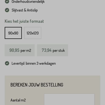
Onderhoudsvriendelijk
Slijtvast & Antislip
Kies het juiste formaat
90x90
120x120
90,95
73,94
per
m2
per stuk
Levertijd: binnen 3 werkdagen
BEREKEN JOUW BESTELLING
Aantal
m2