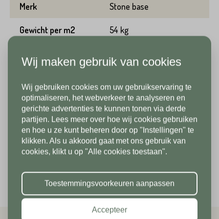
Merk
Stone base
Telefoonnummer*
Gewicht per m2
54 kg
Emailadres*
Aantal per m2
1.23
Wij maken gebruik van cookies
Land*
Lengte
90 cm
Wij gebruiken cookies om uw gebruikservaring te
Nederland
Telefoonnummer*
In verband met onze
optimaliseren, het webverkeer te analyseren en
Breedte
90 cm
gerichte advertenties te kunnen tonen via derde
vakantiesluiting zijn wij vanaf 1/8
partijen. Lees meer over hoe wij cookies gebruiken
Postcode*
Dikte/hoogte
2 cm
tot en met 9/8 gesloten. Vanaf
en hoe u ze kunt beheren door op "Instellingen" te
klikken. Als u akkoord gaat met ons gebruik van
10/8 zien we jullie graag weer bij
Land*
Kleur
Grijs
cookies, klikt u op "Alle cookies toestaan".
ons in de showroom. Fijne
Nederland
Per verpakking
14.58 m2
Huisnummer*
vakantie!
Toestemmingsvoorkeuren aanpassen
Postcode*
Accepteer