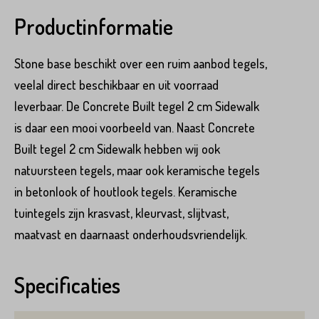
Product*
Productinformatie
Stone base beschikt over een ruim aanbod tegels,
veelal direct beschikbaar en uit voorraad
Variant*
leverbaar. De Concrete Built tegel 2 cm Sidewalk
is daar een mooi voorbeeld van. Naast Concrete
Voornaam*
Built tegel 2 cm Sidewalk hebben wij ook
Hoeveel
m2
heeft u nodig?*
natuursteen tegels, maar ook keramische tegels
in betonlook of houtlook tegels. Keramische
Achternaam*
tuintegels zijn krasvast, kleurvast, slijtvast,
maatvast en daarnaast onderhoudsvriendelijk.
Voornaam*
Emailadres*
Specificaties
Achternaam*