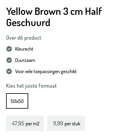
Yellow Brown 3 cm Half
Geschuurd
Over dit product
Kleurecht
Duurzaam
Voor vele toepassingen geschikt
Kies het juiste formaat
50x50
47,95
11,99
per
m2
per stuk