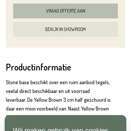
VRAAG OFFERTE AAN
Voornaam*
BEKIJK IN SHOWROOM
Hoeveel
m2
heeft u nodig?*
Achternaam*
Voornaam*
Productinformatie
Emailadres*
Stone base beschikt over een ruim aanbod tegels,
Achternaam*
veelal direct beschikbaar en uit voorraad
leverbaar. De Yellow Brown 3 cm half geschuurd is
Telefoonnummer*
daar een mooi voorbeeld van. Naast Yellow Brown
3 cm half geschuurd hebben wij ook natuursteen
Emailadres*
tegels, maar ook keramische tegels in betonlook
Wij maken gebruik van cookies