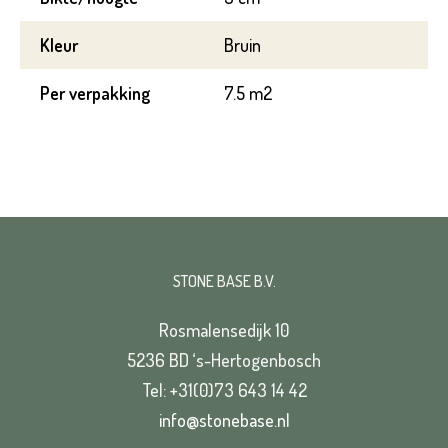
Toevoeging
Kleur
Bruin
Plaats*
Per verpakking
7.5 m2
Straat*
Plaats*
STONE BASE B.V.
VERSTUREN
Rosmalensedijk 10
5236 BD ‘s-Hertogenbosch
Tel: +31(0)73 643 14 42
info@stonebase.nl
VERSTUREN