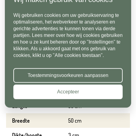
of houtlook tegels. Keramische tuintegels zijn
Land*
krasvast, kleurvast, slijtvast, maatvast en
Wij gebruiken cookies om uw gebruikservaring te
Nederland
Telefoonnummer*
daarnaast onderhoudsvriendelijk.
optimaliseren, het webverkeer te analyseren en
gerichte advertenties te kunnen tonen via derde
partijen. Lees meer over hoe wij cookies gebruiken
Postcode*
Specificaties
en hoe u ze kunt beheren door op "Instellingen" te
klikken. Als u akkoord gaat met ons gebruik van
Land*
cookies, klikt u op "Alle cookies toestaan".
Nederland
Merk
Stone base
Huisnummer*
Toestemmingsvoorkeuren aanpassen
Gewicht per m2
90 kg
Postcode*
Aantal per m2
4
Accepteer
Toevoeging
Lengte
50 cm
Huisnummer*
Breedte
50 cm
Straat*
Dikte/hoogte
3 cm