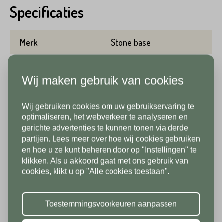
Specificaties
Achternaam*
Telefoonnummer*
Merk
Stone base
Emailadres*
Gewicht per m2
45 kg
Wij maken gebruik van cookies
Aantal per m2
2.78
Land*
Wij gebruiken cookies om uw gebruikservaring te
Nederland
Telefoonnummer*
Lengte
120 cm
In verband met onze
optimaliseren, het webverkeer te analyseren en
gerichte advertenties te kunnen tonen via derde
vakantiesluiting zijn wij vanaf 1/8
Breedte
30 cm
partijen. Lees meer over hoe wij cookies gebruiken
Postcode*
tot en met 9/8 gesloten. Vanaf
en hoe u ze kunt beheren door op "Instellingen" te
Dikte/hoogte
2 cm
klikken. Als u akkoord gaat met ons gebruik van
10/8 zien we jullie graag weer bij
Land*
cookies, klikt u op "Alle cookies toestaan".
ons in de showroom. Fijne
Nederland
Kleur
Bruin
Huisnummer*
vakantie!
Toestemmingsvoorkeuren aanpassen
Per verpakking
25.92 m2
Postcode*