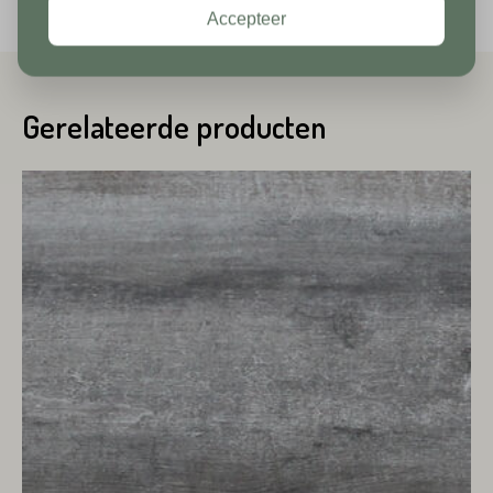
Accepteer
Toevoeging
Huisnummer*
Gerelateerde producten
Straat*
Toevoeging
Plaats*
Straat*
Plaats*