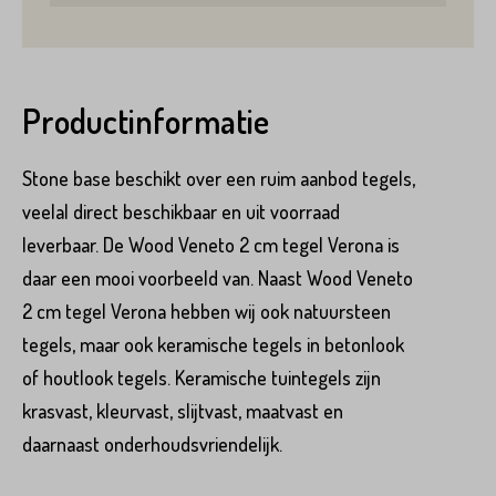
Product*
Productinformatie
Stone base beschikt over een ruim aanbod tegels,
Variant*
veelal direct beschikbaar en uit voorraad
leverbaar. De Wood Veneto 2 cm tegel Verona is
Voornaam*
daar een mooi voorbeeld van. Naast Wood Veneto
Hoeveel
m2
heeft u nodig?*
2 cm tegel Verona hebben wij ook natuursteen
tegels, maar ook keramische tegels in betonlook
Achternaam*
of houtlook tegels. Keramische tuintegels zijn
Voornaam*
krasvast, kleurvast, slijtvast, maatvast en
daarnaast onderhoudsvriendelijk.
Emailadres*