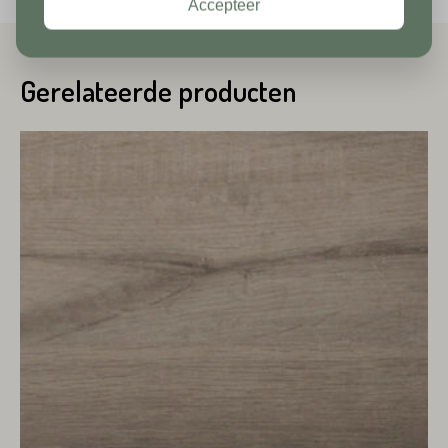
Accepteer
Toevoeging
Huisnummer*
Gerelateerde producten
Straat*
Toevoeging
Plaats*
Straat*
Plaats*
VERSTUREN