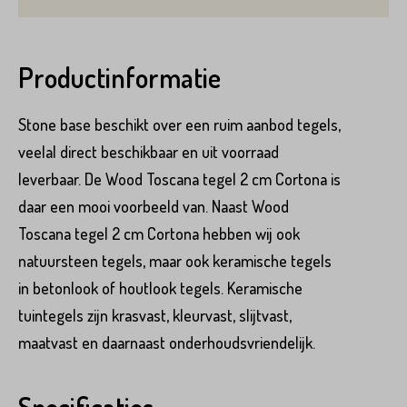
Product*
Productinformatie
Stone base beschikt over een ruim aanbod tegels,
Variant*
veelal direct beschikbaar en uit voorraad
leverbaar. De Wood Toscana tegel 2 cm Cortona is
Voornaam*
daar een mooi voorbeeld van. Naast Wood
Hoeveel
m2
heeft u nodig?*
Toscana tegel 2 cm Cortona hebben wij ook
natuursteen tegels, maar ook keramische tegels
Achternaam*
in betonlook of houtlook tegels. Keramische
tuintegels zijn krasvast, kleurvast, slijtvast,
Voornaam*
maatvast en daarnaast onderhoudsvriendelijk.
Emailadres*