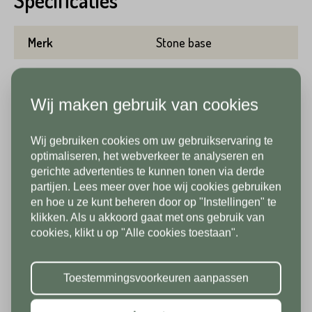
Specificaties
Achternaam*
Merk
Stone base
Telefoonnummer*
Gewicht per m2
54 kg
Emailadres*
Wij maken gebruik van cookies
Aantal per m2
2.08
Land*
Wij gebruiken cookies om uw gebruikservaring te
Lengte
120 cm
Nederland
Telefoonnummer*
In verband met onze
optimaliseren, het webverkeer te analyseren en
gerichte advertenties te kunnen tonen via derde
Breedte
40 cm
vakantiesluiting zijn wij vanaf 1/8
partijen. Lees meer over hoe wij cookies gebruiken
Postcode*
tot en met 9/8 gesloten. Vanaf
en hoe u ze kunt beheren door op "Instellingen" te
Dikte/hoogte
2 cm
klikken. Als u akkoord gaat met ons gebruik van
10/8 zien we jullie graag weer bij
Land*
cookies, klikt u op "Alle cookies toestaan".
ons in de showroom. Fijne
Kleur
Bruin
Nederland
Huisnummer*
vakantie!
Per verpakking
23.04 m2
Toestemmingsvoorkeuren aanpassen
Postcode*