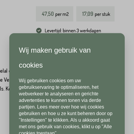
47,50
17,09
per
m2
per stuk
Hoeveel
m2
heeft u nodig?*
Achternaam*
Levertijd: binnen 3 werkdagen
Wij maken gebruik van
Achternaam*
Telefoonnummer*
cookies
lal direct beschikbaar en uit voorraad leverbaar. De
de Venosa Light hebben wij ook natuursteen tegels, maar
Wij gebruiken cookies om uw
Telefoonnummer*
Postcode*
gebruikservaring te optimaliseren, het
 Keramische tuintegels zijn krasvast, kleurvast, slijtvast,
webverkeer te analyseren en gerichte
advertenties te kunnen tonen via derde
partijen. Lees meer over hoe wij cookies
Postcode*
gebruiken en hoe u ze kunt beheren door op
Toevoeging
"Instellingen" te klikken. Als u akkoord gaat
met ons gebruik van cookies, klikt u op "Alle
cookies toestaan".