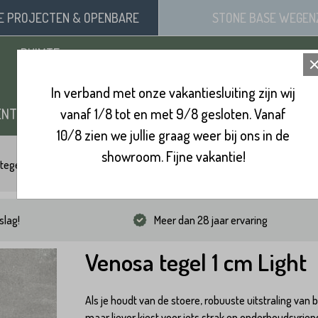
SE
PROJECTEN
& OPENBARE
STONE BASE
WEGEN
RUIMTE
In verband met onze vakantiesluiting zijn wij
ENTEN
vanaf 1/8 tot en met 9/8 gesloten. Vanaf
ZAND, SIERGRIND & SPLIT
BINNENVL
10/8 zien we jullie graag weer bij ons in de
showroom. Fijne vakantie!
tegels
Venosa tegel 1 cm Light
slag!
Meer dan 28 jaar ervaring
Venosa tegel 1 cm Light
Als je houdt van de stoere, robuuste uitstraling van 
maar liever kiest voor iets strak en onderhoudsvriend