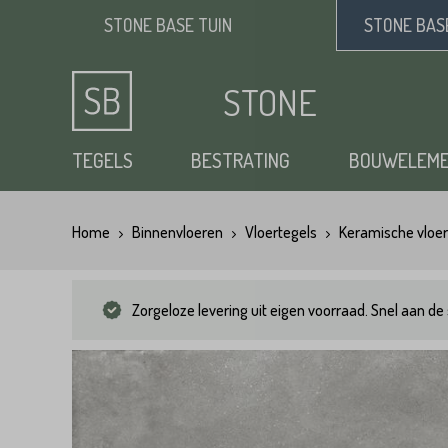
STONE BASE
TUIN
STONE BA
STONE
BASE
TEGELS
BESTRATING
BOUWELEM
Home
Binnenvloeren
Vloertegels
Keramische vloer
Keramische tuintegels
Klinkers
Opsluitbanden
Siergrind
Vloertegels
Tuintegels
Waaltjes
Stapelblokken
Zand
Zorgeloze levering uit eigen voorraad. Snel aan de 
Natuursteen tuintegels
Dikformaat
Traptreden tuin
Split
Flagstones
Kasseien
Vijverranden
Benodigdheden
Zwembad randtegels
Kinderkoppen
Steenstrips