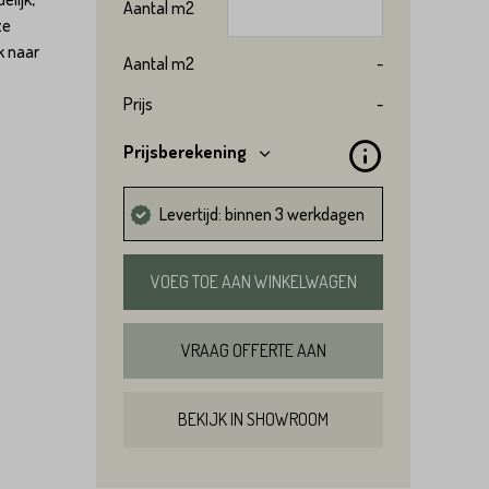
Aantal
m2
ze
k naar
Aantal
m2
-
Prijs
-
Prijsberekening
Levertijd: binnen 3 werkdagen
VOEG TOE AAN WINKELWAGEN
VRAAG OFFERTE AAN
BEKIJK IN SHOWROOM