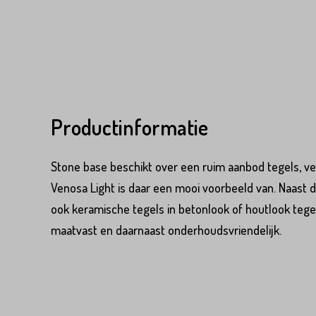
Variant*
Voornaam*
Productinformatie
Voornaam*
Emailadres*
Stone base beschikt over een ruim aanbod tegels, vee
Venosa Light is daar een mooi voorbeeld van. Naast 
Emailadres*
Land*
ook keramische tegels in betonlook of houtlook tegels.
Nederland
maatvast en daarnaast onderhoudsvriendelijk.
Land*
Huisnummer*
Nederland