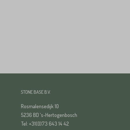
Huisnummer*
Straat*
Straat*
VERS
STONE BASE B.V.
VERS
Rosmalensedijk 10
5236 BD ‘s-Hertogenbosch
Tel: +31(0)73 643 14 42