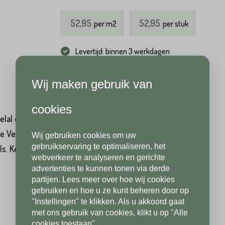
52,95
52,95
per
m2
per stuk
Hoeveel
m2
heeft u nodig?*
Achternaam*
Levertijd: binnen 3 werkdagen
Wij maken gebruik van
Achternaam*
Telefoonnummer*
cookies
lal direct beschikbaar en uit voorraad leverbaar. De
de Venosa Light hebben wij ook natuursteen tegels, maar
Wij gebruiken cookies om uw
Telefoonnummer*
Postcode*
gebruikservaring te optimaliseren, het
 Keramische tuintegels zijn krasvast, kleurvast, slijtvast,
webverkeer te analyseren en gerichte
advertenties te kunnen tonen via derde
partijen. Lees meer over hoe wij cookies
Postcode*
gebruiken en hoe u ze kunt beheren door op
Toevoeging
"Instellingen" te klikken. Als u akkoord gaat
met ons gebruik van cookies, klikt u op "Alle
cookies toestaan".