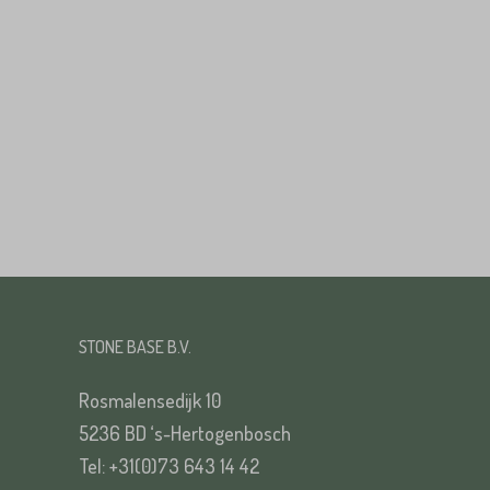
Huisnummer*
Straat*
Straat*
VERS
STONE BASE B.V.
VERS
Rosmalensedijk 10
5236 BD ‘s-Hertogenbosch
Tel: +31(0)73 643 14 42