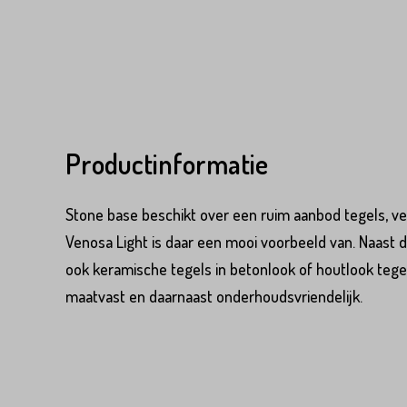
Variant*
Voornaam*
Productinformatie
Voornaam*
Emailadres*
Stone base beschikt over een ruim aanbod tegels, vee
Venosa Light is daar een mooi voorbeeld van. Naast 
Emailadres*
Land*
ook keramische tegels in betonlook of houtlook tegels.
Nederland
maatvast en daarnaast onderhoudsvriendelijk.
Land*
Huisnummer*
Nederland