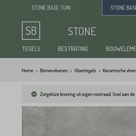
STONE BASE
TUIN
STONE BA
STONE
BASE
TEGELS
BESTRATING
BOUWELEM
Home
Binnenvloeren
Vloertegels
Keramische vloer
Keramische tuintegels
Klinkers
Opsluitbanden
Siergrind
Vloertegels
Tuintegels
Waaltjes
Stapelblokken
Zand
Zorgeloze levering uit eigen voorraad. Snel aan de 
Natuursteen tuintegels
Dikformaat
Traptreden tuin
Split
Flagstones
Kasseien
Vijverranden
Benodigdheden
Zwembad randtegels
Kinderkoppen
Steenstrips