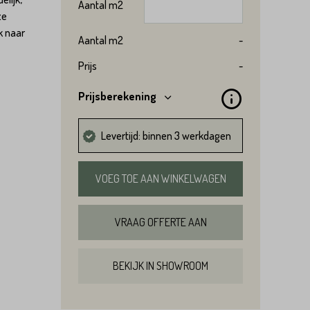
Aantal
m2
ze
k naar
Aantal
m2
-
Prijs
-
Prijsberekening
Levertijd: binnen 3 werkdagen
VOEG TOE AAN WINKELWAGEN
VRAAG OFFERTE AAN
BEKIJK IN SHOWROOM