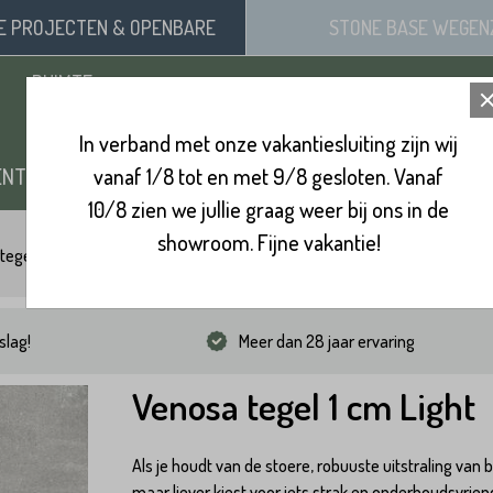
SE
PROJECTEN
& OPENBARE
STONE BASE
WEGEN
RUIMTE
In verband met onze vakantiesluiting zijn wij
ENTEN
vanaf 1/8 tot en met 9/8 gesloten. Vanaf
ZAND, SIERGRIND & SPLIT
BINNENVL
10/8 zien we jullie graag weer bij ons in de
showroom. Fijne vakantie!
tegels
Venosa tegel 1 cm Light
slag!
Meer dan 28 jaar ervaring
Venosa tegel 1 cm Light
Als je houdt van de stoere, robuuste uitstraling van 
maar liever kiest voor iets strak en onderhoudsvriend