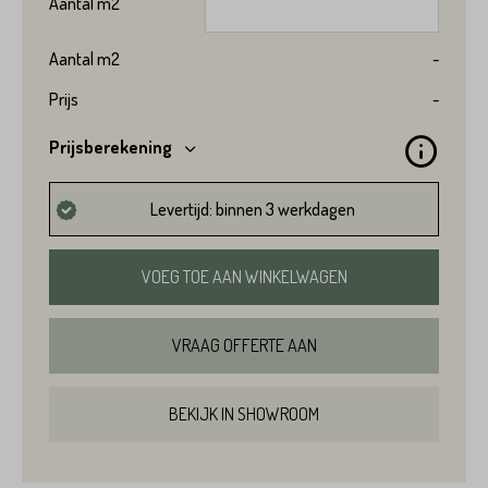
Aantal
m2
Aantal
m2
-
Prijs
-
Variant*
Prijsberekening
Voornaam*
Levertijd: binnen 3 werkdagen
Hoeveel
m2
heeft u nodig?*
Achternaam*
VOEG TOE AAN WINKELWAGEN
Voornaam*
VRAAG OFFERTE AAN
Emailadres*
BEKIJK IN SHOWROOM
Achternaam*