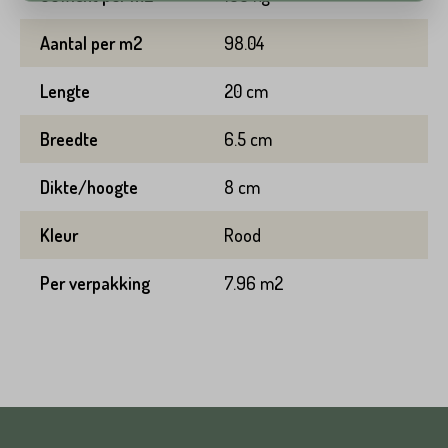
Huisnummer*
Aantal per m2
98.04
Straat*
Lengte
20 cm
Toevoeging
Breedte
6.5 cm
Plaats*
Dikte/hoogte
8 cm
Straat*
Kleur
Rood
Per verpakking
7.96 m2
Plaats*
VERSTUREN