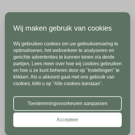
Telefoonnummer*
Productinformatie
Emailadres*
Wij maken gebruik van cookies
Bent u op zoek naar tuintegels of terrastegels?
Land*
Klinkers zijn een populair, duurzaam en
Wij gebruiken cookies om uw gebruikservaring te
Nederland
Telefoonnummer*
In verband met onze
optimaliseren, het webverkeer te analyseren en
karakteristiek alternatief als sierbestrating.
gerichte advertenties te kunnen tonen via derde
vakantiesluiting zijn wij vanaf 1/8
Gebakken klinkers zijn ook bijzonder geschikt als
partijen. Lees meer over hoe wij cookies gebruiken
Postcode*
tot en met 9/8 gesloten. Vanaf
bestrating voor uw oprit. Bij Stone base kunt u ook
en hoe u ze kunt beheren door op "Instellingen" te
klikken. Als u akkoord gaat met ons gebruik van
10/8 zien we jullie graag weer bij
Land*
uw waaltjes kopen.
cookies, klikt u op "Alle cookies toestaan".
ons in de showroom. Fijne
Nederland
Huisnummer*
vakantie!
Specificaties
Toestemmingsvoorkeuren aanpassen
Postcode*
Merk
Stone base
Accepteer
Toevoeging
Gewicht per m2
166 kg