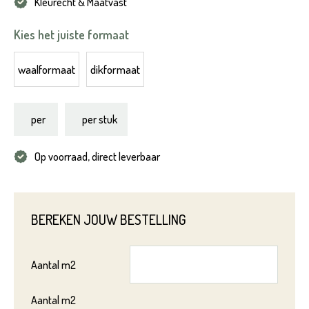
Kleurecht & Maatvast
Kies het juiste formaat
waalformaat
dikformaat
per
per stuk
Product*
Op voorraad, direct leverbaar
BEREKEN JOUW BESTELLING
Variant*
Aantal
m2
Voornaam*
Hoeveel
heeft u nodig?*
Aantal
m2