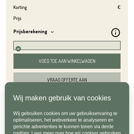
Korting
€
Achternaam*
Prijs
Voornaam*
Prijsberekening
Emailadres*
Achternaam*
VOEG TOE AAN WINKELWAGEN
Telefoonnummer*
VRAAG OFFERTE AAN
Emailadres*
Wij maken gebruik van cookies
BEKIJK IN SHOWROOM
Land*
Wij gebruiken cookies om uw gebruikservaring te
Nederland
Telefoonnummer*
optimaliseren, het webverkeer te analyseren en
gerichte advertenties te kunnen tonen via derde
partijen. Lees meer over hoe wij cookies gebruiken
Postcode*