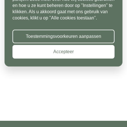
Productinformatie
en hoe u ze kunt beheren door op "Instellingen" te
klikken. Als u akkoord gaat met ons gebruik van
Land*
cookies, klikt u op "Alle cookies toestaan".
Bent u op zoek naar tuintegels of terrastegels?
Nederland
Klinkers zijn een populair, duurzaam en
Huisnummer*
karakteristiek alternatief als sierbestrating.
Toestemmingsvoorkeuren aanpassen
Postcode*
Gebakken klinkers zijn ook bijzonder geschikt als
Accepteer
bestrating voor uw oprit. Bij Stone base kunt u ook
Toevoeging
uw waaltjes kopen.
Huisnummer*
Straat*
Toevoeging
Plaats*