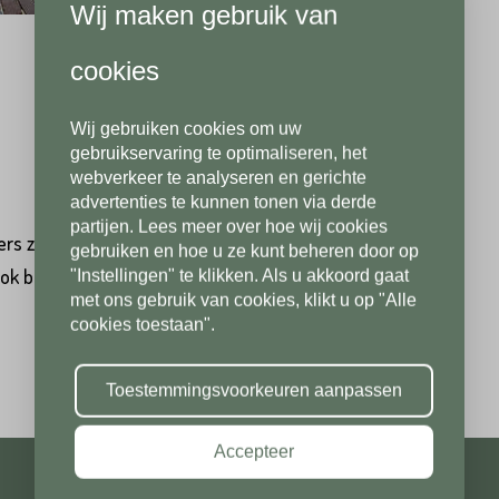
Wij maken gebruik van
Achternaam*
Telefoonnummer*
per
per stuk
cookies
Op voorraad, direct leverbaar
Wij gebruiken cookies om uw
Telefoonnummer*
Postcode*
gebruikservaring te optimaliseren, het
webverkeer te analyseren en gerichte
advertenties te kunnen tonen via derde
partijen. Lees meer over hoe wij cookies
ers zijn een populair, duurzaam en karakteristiek
Postcode*
gebruiken en hoe u ze kunt beheren door op
Toevoeging
ook bijzonder geschikt als bestrating voor uw oprit. Bij
"Instellingen" te klikken. Als u akkoord gaat
met ons gebruik van cookies, klikt u op "Alle
cookies toestaan".
Toevoeging
Plaats*
Toestemmingsvoorkeuren aanpassen
Accepteer
Plaats*