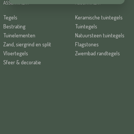
ASSORTIMENT
ASSORTIMENT
Tegels
Keramische tuintegels
TUREN
Bestrating
Tuintegels
Tuinelementen
Natuursteen tuintegels
Zand, siergrind en split
Flagstones
Vloertegels
Zwembad randtegels
TUREN
Sfeer & decoratie