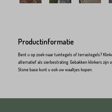
Voornaam*
Emailadres*
Emailadres*
Land*
Productinformatie
Nederland
Bent u op zoek naar tuintegels of terrastegels? Klink
Land*
Huisnummer*
alternatief als sierbestrating. Gebakken klinkers zijn 
Nederland
Stone base kunt u ook uw waaltjes kopen.
Huisnummer*
Straat*
Straat*