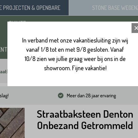
SE
PROJECTEN
& OPENBARE
STONE BASE
WEGEN
RUIMTE
In verband met onze vakantiesluiting zijn wij
ENTEN
vanaf 1/8 tot en met 9/8 gesloten. Vanaf
ZAND, SIERGRIND & SPLIT
BINNENVL
10/8 zien we jullie graag weer bij ons in de
showroom. Fijne vakantie!
raatbaksteen Denton Onbezand Getrommeld
slag!
Meer dan 28 jaar ervaring
Straatbaksteen Denton
Onbezand Getrommeld