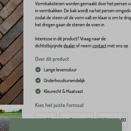
Vormbakstenen worden gemaakt door het persen va
in vormbakken. De bak wordt na het persen omgedr
zodat de steen uit de vorm valt en klaar is om te dro
het drogen gaan de stenen de oven in.
Interesse in dit product? Vraag naar de
dichtstbijzijnde
dealer
of neem
contact
met ons op.
Over dit product
Lange levensduur
Onderhoudsvriendelijk
Kleurecht & Maatvast
Kies het juiste formaat
Hoeveel
heeft u nodig?*
Achternaam*
KK80
Waalformaat 80
Dikformaat 80