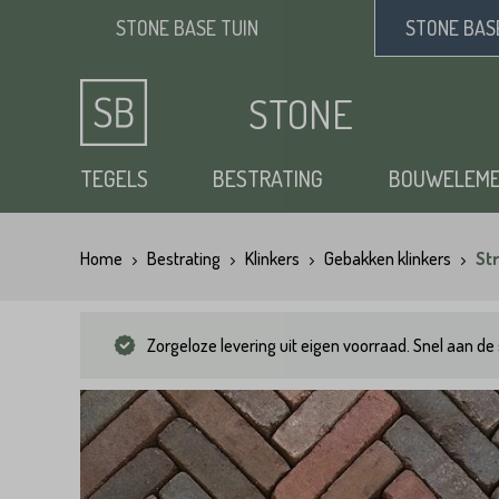
STONE BASE
TUIN
STONE BA
STONE
BASE
TEGELS
BESTRATING
BOUWELEM
Home
Bestrating
Klinkers
Gebakken klinkers
St
Keramische tuintegels
Klinkers
Opsluitbanden
Siergrind
Vloertegels
Tuintegels
Waaltjes
Stapelblokken
Zand
Zorgeloze levering uit eigen voorraad. Snel aan de 
Natuursteen tuintegels
Dikformaat
Traptreden tuin
Split
Flagstones
Kasseien
Vijverranden
Benodigdheden
Zwembad randtegels
Kinderkoppen
Steenstrips