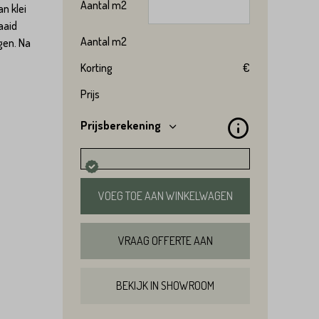
Aantal
m2
n klei
aaid
Aantal
m2
gen. Na
Korting
€
Prijs
Prijsberekening
VOEG TOE AAN WINKELWAGEN
VRAAG OFFERTE AAN
BEKIJK IN SHOWROOM