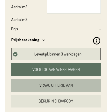
Product*
Aantal
m2
Aantal
m2
-
Prijs
-
Variant*
Prijsberekening
Voornaam*
Levertijd: binnen 3 werkdagen
Hoeveel
m2
heeft u nodig?*
VOEG TOE AAN WINKELWAGEN
Achternaam*
Voornaam*
VRAAG OFFERTE AAN
Emailadres*
BEKIJK IN SHOWROOM
Achternaam*