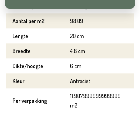
Gewicht per m2
122.5 kg
Huisnummer*
Aantal per m2
98.09
Straat*
Lengte
20 cm
Toevoeging
Breedte
4.8 cm
Plaats*
Dikte/hoogte
6 cm
Straat*
Kleur
Antraciet
11.907999999999999
Per verpakking
m2
Plaats*
VERSTUREN