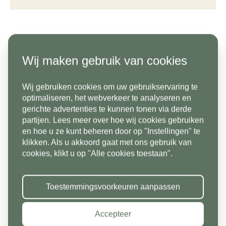
Telefoonnummer*
Productinformatie
Emailadres*
Wij maken gebruik van cookies
Bent u op zoek naar tuintegels of terrastegels?
Land*
Klinkers zijn een populair, duurzaam en
Wij gebruiken cookies om uw gebruikservaring te
Nederland
Telefoonnummer*
optimaliseren, het webverkeer te analyseren en
karakteristiek alternatief als sierbestrating.
gerichte advertenties te kunnen tonen via derde
Gebakken klinkers zijn ook bijzonder geschikt als
partijen. Lees meer over hoe wij cookies gebruiken
Postcode*
bestrating voor uw oprit. Bij Stone base kunt u ook
en hoe u ze kunt beheren door op "Instellingen" te
klikken. Als u akkoord gaat met ons gebruik van
Land*
uw waaltjes kopen.
cookies, klikt u op "Alle cookies toestaan".
Nederland
Huisnummer*
Specificaties
Toestemmingsvoorkeuren aanpassen
Postcode*
Merk
Stone base
Accepteer
Toevoeging