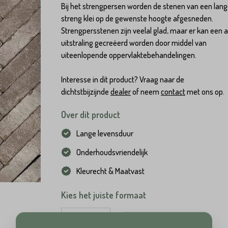
Bij het strengpersen worden de stenen van een lan
streng klei op de gewenste hoogte afgesneden.
Strengpersstenen zijn veelal glad, maar er kan een 
uitstraling gecreëerd worden door middel van
uiteenlopende oppervlaktebehandelingen.
Interesse in dit product? Vraag naar de
dichtstbijzijnde
dealer
of neem
contact
met ons op.
Over dit product
Lange levensduur
Onderhoudsvriendelijk
Kleurecht & Maatvast
Hoeveel
heeft u nodig?*
Kies het juiste formaat
Achternaam*
Waalformaat