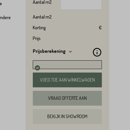
Aantal
m2
ge
Aantal
m2
andere
Korting
€
Prijs
Prijsberekening
VOEG TOE AAN WINKELWAGEN
VRAAG OFFERTE AAN
BEKIJK IN SHOWROOM