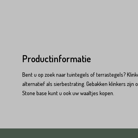
Voornaam*
Emailadres*
Emailadres*
Land*
Nederland
Productinformatie
Land*
Bent u op zoek naar tuintegels of terrastegels? Klink
Huisnummer*
alternatief als sierbestrating. Gebakken klinkers zijn 
Nederland
Stone base kunt u ook uw waaltjes kopen.
Huisnummer*
Straat*
Straat*