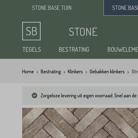
STONE BASE
TUIN
STONE BA
STONE
BASE
TEGELS
BESTRATING
BOUWELEM
Home
Bestrating
Klinkers
Gebakken klinkers
St
Keramische tuintegels
Klinkers
Opsluitbanden
Siergrind
Vloertegels
Tuintegels
Waaltjes
Stapelblokken
Zand
Zorgeloze levering uit eigen voorraad. Snel aan de 
Natuursteen tuintegels
Dikformaat
Traptreden tuin
Split
Flagstones
Kasseien
Vijverranden
Benodigdheden
Zwembad randtegels
Kinderkoppen
Steenstrips