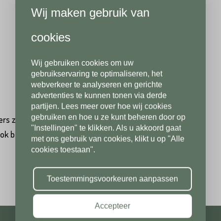
Wij maken gebruik van
Achternaam*
Telefoonnummer*
per
per stuk
cookies
Op voorraad, direct leverbaar
Wij gebruiken cookies om uw
Telefoonnummer*
Postcode*
gebruikservaring te optimaliseren, het
webverkeer te analyseren en gerichte
advertenties te kunnen tonen via derde
partijen. Lees meer over hoe wij cookies
Postcode*
gebruiken en hoe u ze kunt beheren door op
ers zijn een populair, duurzaam en karakteristiek
Toevoeging
"Instellingen" te klikken. Als u akkoord gaat
ook bijzonder geschikt als bestrating voor uw oprit. Bij
met ons gebruik van cookies, klikt u op "Alle
cookies toestaan".
Toevoeging
Plaats*
Toestemmingsvoorkeuren aanpassen
Accepteer
Plaats*