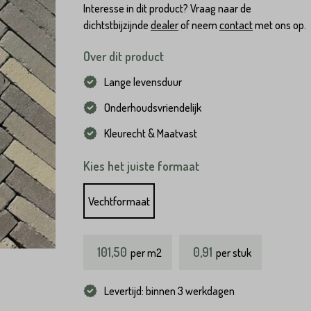
Interesse in dit product? Vraag naar de
dichtstbijzijnde
dealer
of neem
contact
met ons op.
Over dit product
Lange levensduur
Onderhoudsvriendelijk
Kleurecht & Maatvast
Kies het juiste formaat
Vechtformaat
101,50
0,91
per
m2
per stuk
Levertijd: binnen 3 werkdagen