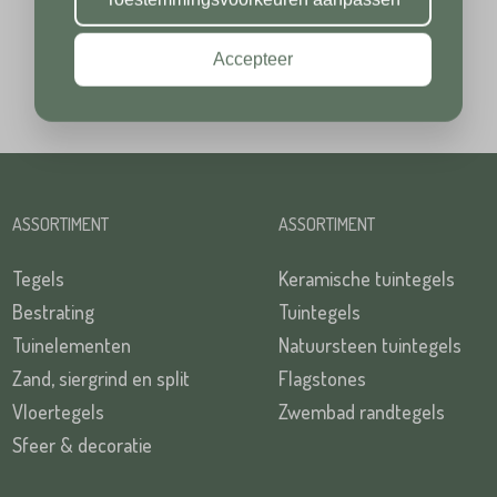
Accepteer
Plaats*
TUREN
ASSORTIMENT
ASSORTIMENT
Tegels
Keramische tuintegels
TUREN
Bestrating
Tuintegels
Tuinelementen
Natuursteen tuintegels
Zand, siergrind en split
Flagstones
Vloertegels
Zwembad randtegels
Sfeer & decoratie