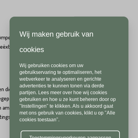
Hoeveel
m2
heeft u nodig?*
Achternaam*
Wij maken gebruik van
Achternaam*
pers. Uit een doorlopende kleibalk (de streng) met
Telefoonnummer*
eëxtrudeerd'. De kleibalk wordt volautomatisch versneden
cookies
Wij gebruiken cookies om uw
Telefoonnummer*
Postcode*
gebruikservaring te optimaliseren, het
webverkeer te analyseren en gerichte
advertenties te kunnen tonen via derde
n die hun oorsprong vinden in de regio rond de rivier de
partijen. Lees meer over hoe wij cookies
epast in historische dorpskernen, boerderijen en
Postcode*
gebruiken en hoe u ze kunt beheren door op
Toevoeging
"Instellingen" te klikken. Als u akkoord gaat
 ambachtelijke uitstraling zijn vechtformaten nog steeds
met ons gebruik van cookies, klikt u op "Alle
atingstoepassingen.
cookies toestaan".
Toevoeging
Plaats*
Toestemmingsvoorkeuren aanpassen