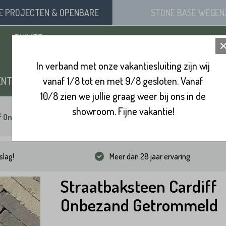
SE
PROJECTEN
& OPENBARE
STONE BASE
WEGEN
RUIMTE
In verband met onze vakantiesluiting zijn wij
ENTEN
vanaf 1/8 tot en met 9/8 gesloten. Vanaf
ZAND, SIERGRIND & SPLIT
BINNENVL
10/8 zien we jullie graag weer bij ons in de
showroom. Fijne vakantie!
ff Onbezand Getrommeld
slag!
Meer dan 28 jaar ervaring
Straatbaksteen Cardiff
Onbezand Getrommeld