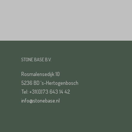
Straat*
VERS
STONE BASE B.V.
Rosmalensedijk 10
VERS
5236 BD ‘s-Hertogenbosch
Tel: +31(0)73 643 14 42
info@stonebase.nl