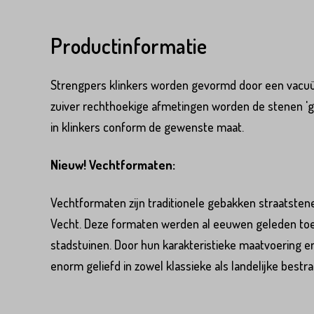
Variant*
Voornaam*
Productinformatie
Voornaam*
Strengpers klinkers worden gevormd door een vacuüm
Emailadres*
zuiver rechthoekige afmetingen worden de stenen 'g
in klinkers conform de gewenste maat.
Emailadres*
Land*
Nieuw! Vechtformaten:
Nederland
Vechtformaten zijn traditionele gebakken straatstene
Vecht. Deze formaten werden al eeuwen geleden toeg
Land*
Huisnummer*
stadstuinen. Door hun karakteristieke maatvoering en
Nederland
enorm geliefd in zowel klassieke als landelijke bestr
Huisnummer*
Straat*