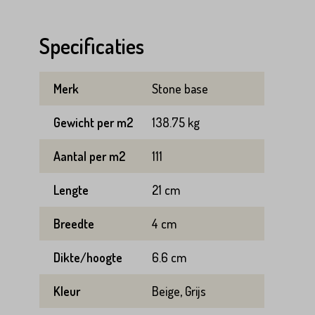
Specificaties
Merk
Stone base
Gewicht per m2
138.75 kg
Aantal per m2
111
Lengte
21 cm
Breedte
4 cm
Dikte/hoogte
6.6 cm
Kleur
Beige, Grijs