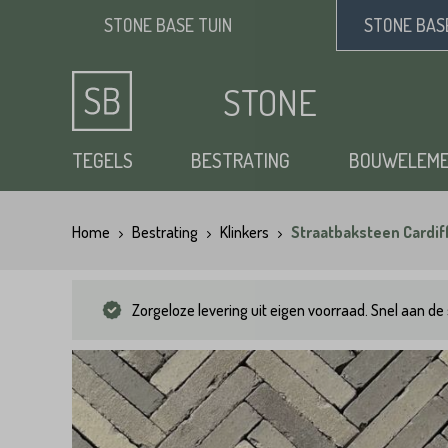
STONE BASE
TUIN
STONE BA
STONE
BASE
TEGELS
BESTRATING
BOUWELEM
Home
Bestrating
Klinkers
Straatbaksteen Cardi
Keramische tuintegels
Klinkers
Opsluitbanden
Siergrind
Vloertegels
Tuintegels
Waaltjes
Stapelblokken
Zand
Zorgeloze levering uit eigen voorraad. Snel aan de 
Natuursteen tuintegels
Dikformaat
Traptreden tuin
Split
Flagstones
Kasseien
Vijverranden
Benodigdheden
Zwembad randtegels
Kinderkoppen
Steenstrips