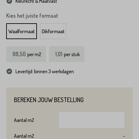
Kleurecht & Maatvast
Kies het juiste formaat
Waalformaat
Dikformaat
98,50
1,01
per
m2
per stuk
Levertijd: binnen 3 werkdagen
BEREKEN JOUW BESTELLING
Aantal
m2
Product*
Aantal
m2
-