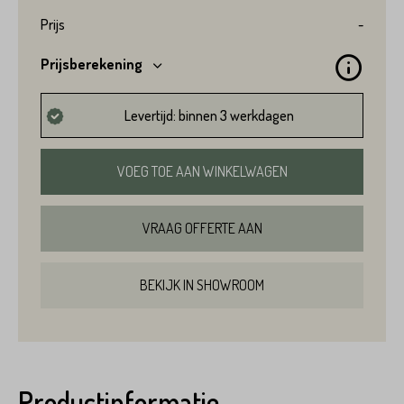
Prijs
-
Variant*
Prijsberekening
Voornaam*
Levertijd: binnen 3 werkdagen
Hoeveel
m2
heeft u nodig?*
VOEG TOE AAN WINKELWAGEN
Achternaam*
VRAAG OFFERTE AAN
Voornaam*
BEKIJK IN SHOWROOM
Emailadres*
Achternaam*
Telefoonnummer*
Productinformatie