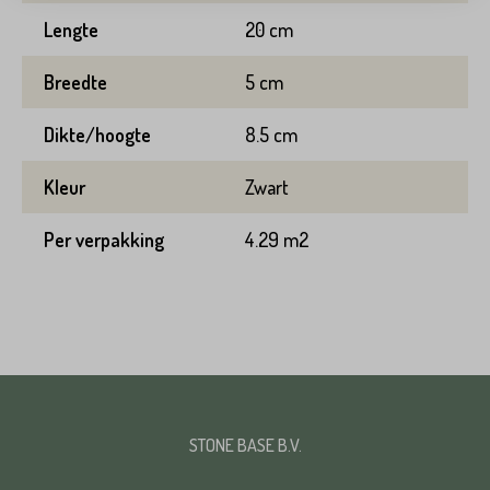
Lengte
20 cm
Straat*
Breedte
5 cm
Toevoeging
Dikte/hoogte
8.5 cm
Plaats*
Kleur
Zwart
Straat*
Per verpakking
4.29 m2
Plaats*
VERSTUREN
STONE BASE B.V.