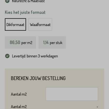
Kleurecht & Maatvast
Kies het juiste formaat
Dikformaat
Waalformaat
86,50
1,14
per
m2
per stuk
Levertijd: binnen 3 werkdagen
BEREKEN JOUW BESTELLING
Aantal
m2
Aantal
m2
-