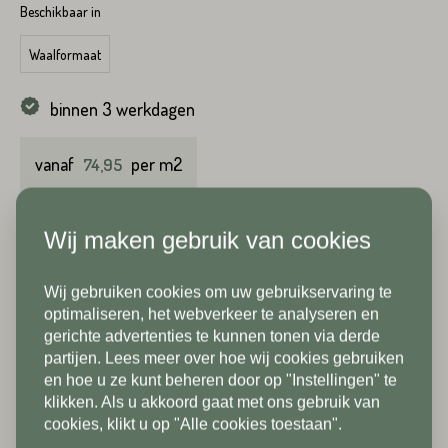
Beschikbaar in
Emailadres*
Waalformaat
Achternaam*
binnen 3 werkdagen
Telefoonnummer*
vanaf
per m2
74,95
Emailadres*
Wij maken gebruik van cookies
Land*
Wij gebruiken cookies om uw gebruikservaring te
Nederland
Telefoonnummer*
In verband met onze
optimaliseren, het webverkeer te analyseren en
gerichte advertenties te kunnen tonen via derde
vakantiesluiting zijn wij vanaf 1/8
partijen. Lees meer over hoe wij cookies gebruiken
Postcode*
tot en met 9/8 gesloten. Vanaf
en hoe u ze kunt beheren door op "Instellingen" te
klikken. Als u akkoord gaat met ons gebruik van
10/8 zien we jullie graag weer bij
Land*
cookies, klikt u op "Alle cookies toestaan".
ons in de showroom. Fijne
Nederland