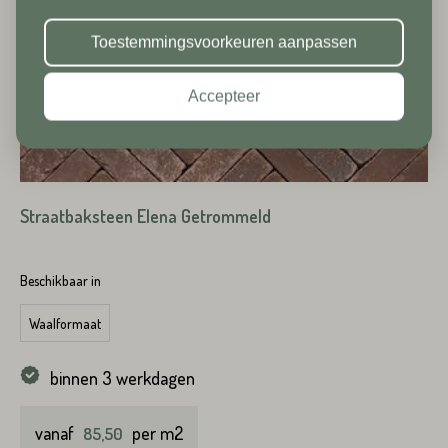
Huisnummer*
vakantie!
Toestemmingsvoorkeuren aanpassen
Postcode*
Accepteer
Toevoeging
Huisnummer*
Straatbaksteen Elena Getrommeld
Straat*
Toevoeging
Beschikbaar in
Plaats*
Waalformaat
Straat*
binnen 3 werkdagen
vanaf
per m2
85,50