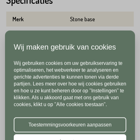
Specificaties
Achternaam*
Merk
Stone base
Telefoonnummer*
Gewicht per m2
54 kg
Emailadres*
Wij maken gebruik van cookies
Aantal per m2
1.78
Land*
Wij gebruiken cookies om uw gebruikservaring te
Lengte
75 cm
Nederland
Telefoonnummer*
In verband met onze
optimaliseren, het webverkeer te analyseren en
gerichte advertenties te kunnen tonen via derde
Breedte
75 cm
vakantiesluiting zijn wij vanaf 1/8
partijen. Lees meer over hoe wij cookies gebruiken
Postcode*
tot en met 9/8 gesloten. Vanaf
en hoe u ze kunt beheren door op "Instellingen" te
Dikte/hoogte
2 cm
klikken. Als u akkoord gaat met ons gebruik van
10/8 zien we jullie graag weer bij
Land*
cookies, klikt u op "Alle cookies toestaan".
ons in de showroom. Fijne
Kleur
Antraciet
Nederland
Huisnummer*
vakantie!
Per verpakking
23.625 m2
Toestemmingsvoorkeuren aanpassen
Postcode*