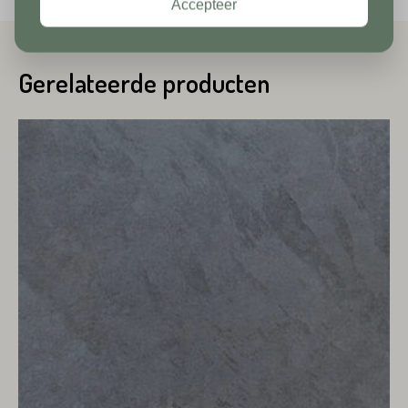
Accepteer
Toevoeging
Huisnummer*
Gerelateerde producten
Straat*
Toevoeging
Plaats*
Straat*
Plaats*
VERSTUREN