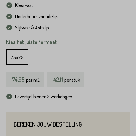
Kleurvast
Onderhoudsvriendelijk
Slijtvast & Antislip
Kies het juiste formaat
75x75
74,95
42,11
per
m2
per stuk
Levertijd: binnen 3 werkdagen
BEREKEN JOUW BESTELLING