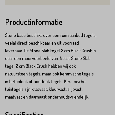
Product*
Productinformatie
Stone base beschikt over een ruim aanbod tegels,
Variant*
veelal direct beschikbaar en uit voorraad
leverbaar. De Stone Slab tegel 2 cm Black Crush is
Voornaam*
daar een mooi voorbeeld van. Naast Stone Slab
Hoeveel
m2
heeft u nodig?*
tegel 2 cm Black Crush hebben wij ook
natuursteen tegels, maar ook keramische tegels
Achternaam*
in betonlook of houtlook tegels. Keramische
tuintegels zijn krasvast, kleurvast, slijtvast,
Voornaam*
maatvast en daarnaast onderhoudsvriendelijk.
Emailadres*