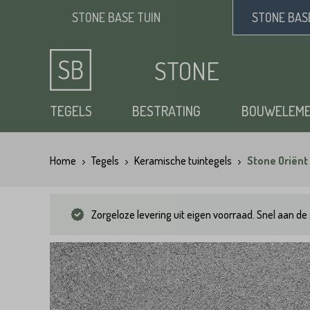
STONE BASE
TUIN
STONE BA
STONE
BASE
TEGELS
BESTRATING
BOUWELEM
Home
Tegels
Keramische tuintegels
Stone Oriënt
Keramische tuintegels
Klinkers
Opsluitbanden
Siergrind
Vloertegels
Tuintegels
Waaltjes
Stapelblokken
Zand
Zorgeloze levering uit eigen voorraad. Snel aan de 
Natuursteen tuintegels
Dikformaat
Traptreden tuin
Split
Flagstones
Kasseien
Vijverranden
Benodigdheden
Zwembad randtegels
Kinderkoppen
Steenstrips