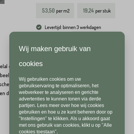
53,50
19,24
per
m2
per stuk
Hoeveel
m2
heeft u nodig?*
Achternaam*
Levertijd: binnen 3 werkdagen
Wij maken gebruik van
Achternaam*
Telefoonnummer*
cookies
lal direct beschikbaar en uit voorraad leverbaar. De Stone
rbeeld van. Naast Stone Oriënt Keramic tegel 2 cm Dark
Wij gebruiken cookies om uw
Telefoonnummer*
Postcode*
che tegels in betonlook of houtlook tegels. Keramische
gebruikservaring te optimaliseren, het
webverkeer te analyseren en gerichte
st en daarnaast onderhoudsvriendelijk.
advertenties te kunnen tonen via derde
partijen. Lees meer over hoe wij cookies
Postcode*
gebruiken en hoe u ze kunt beheren door op
Toevoeging
"Instellingen" te klikken. Als u akkoord gaat
met ons gebruik van cookies, klikt u op "Alle
cookies toestaan".