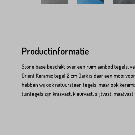
Variant*
Voornaam*
Productinformatie
Voornaam*
Emailadres*
Stone base beschikt over een ruim aanbod tegels, vee
Oriënt Keramic tegel 2 cm Dark is daar een mooi voo
Emailadres*
Land*
hebben wij ook natuursteen tegels, maar ook keramis
tuintegels zijn krasvast, kleurvast, slijtvast, maatva
Nederland
Land*
Huisnummer*
Nederland