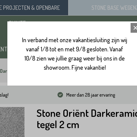
SE
PROJECTEN
& OPENBARE
STONE BASE
WEGEN
RUIMTE
In verband met onze vakantiesluiting zijn wij
ENTEN
vanaf 1/8 tot en met 9/8 gesloten. Vanaf
ZAND, SIERGRIND & SPLIT
BINNENVL
10/8 zien we jullie graag weer bij ons in de
showroom. Fijne vakantie!
 Darkeramic tegel 2 cm
slag!
Meer dan 28 jaar ervaring
Stone Oriënt Darkerami
tegel 2 cm