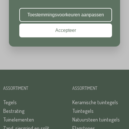
Toevoeging
Plaats*
Toestemmingsvoorkeuren aanpassen
Accepteer
Plaats*
TUREN
ASSORTIMENT
ASSORTIMENT
TUREN
Tegels
Keramische tuintegels
Bestrating
Tuintegels
Tuinelementen
Natuursteen tuintegels
Zand, siergrind en split
Flagstones