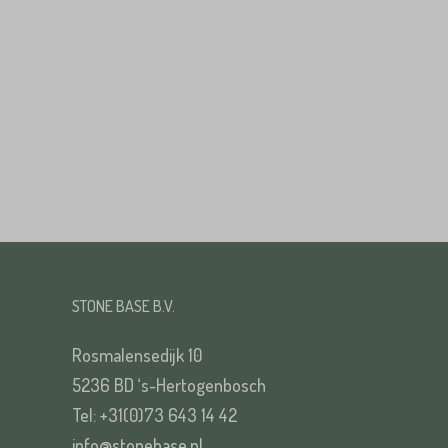
Huisnummer*
Straat*
Straat*
VERS
STONE BASE B.V.
VERS
Rosmalensedijk 10
5236 BD ‘s-Hertogenbosch
Tel: +31(0)73 643 14 42
info@stonebase.nl