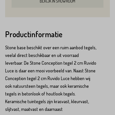
BEKIJK IN SHOWROOM
Product*
Productinformatie
Stone base beschikt over een ruim aanbod tegels,
Variant*
veelal direct beschikbaar en uit voorraad
leverbaar. De Stone Conception tegel 2 cm Ruvido
Voornaam*
Luce is daar een mooi voorbeeld van. Naast Stone
Hoeveel
m2
heeft u nodig?*
Conception tegel 2 cm Ruvido Luce hebben wij
ook natuursteen tegels, maar ook keramische
Achternaam*
tegels in betonlook of houtlook tegels.
Voornaam*
Keramische tuintegels zijn krasvast, kleurvast,
slijtvast, maatvast en daarnaast