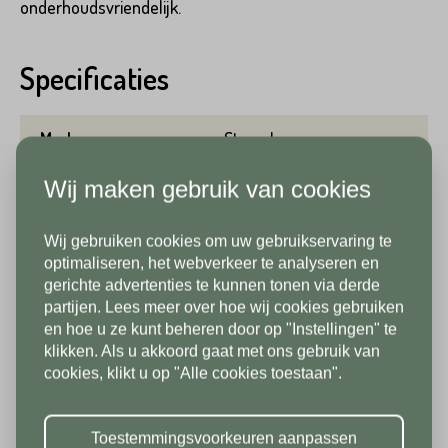
Emailadres*
onderhoudsvriendelijk.
Achternaam*
Specificaties
Telefoonnummer*
Merk
Stone base
Emailadres*
Wij maken gebruik van cookies
Gewicht per m2
54 kg
Land*
Aantal per m2
2.78
Wij gebruiken cookies om uw gebruikservaring te
Nederland
Telefoonnummer*
In verband met onze
optimaliseren, het webverkeer te analyseren en
Lengte
60 cm
gerichte advertenties te kunnen tonen via derde
vakantiesluiting zijn wij vanaf 1/8
partijen. Lees meer over hoe wij cookies gebruiken
Postcode*
tot en met 9/8 gesloten. Vanaf
Breedte
60 cm
en hoe u ze kunt beheren door op "Instellingen" te
klikken. Als u akkoord gaat met ons gebruik van
10/8 zien we jullie graag weer bij
Land*
cookies, klikt u op "Alle cookies toestaan".
Dikte/hoogte
2 cm
ons in de showroom. Fijne
Nederland
Huisnummer*
vakantie!
Kleur
Antraciet
Toestemmingsvoorkeuren aanpassen