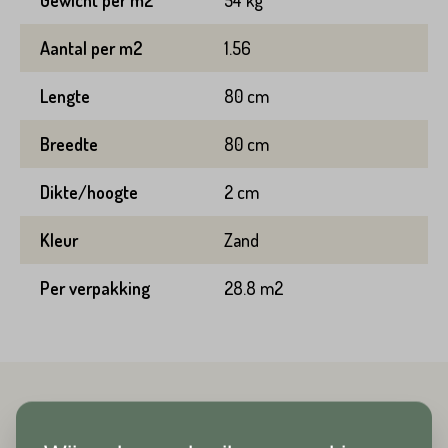
Gewicht per m2
54 kg
Variant*
Aantal per m2
1.56
Voornaam*
Lengte
80 cm
Hoeveel
m2
heeft u nodig?*
Breedte
80 cm
Achternaam*
Dikte/hoogte
2 cm
Voornaam*
Kleur
Zand
Emailadres*
Per verpakking
28.8 m2
Achternaam*
Telefoonnummer*
Emailadres*
Gerelateerde producten