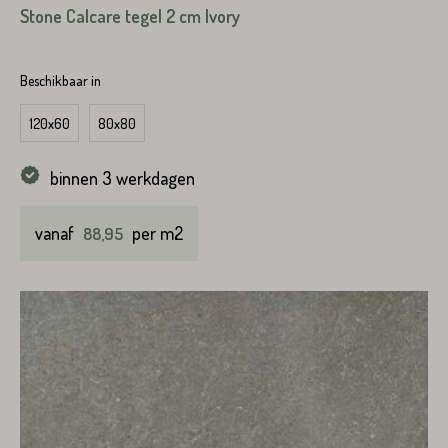
Stone Calcare tegel 2 cm Ivory
Toevoeging
Beschikbaar in
Plaats*
120x60
80x80
Straat*
binnen 3 werkdagen
vanaf
Plaats*
per m2
88,95
VERSTUREN
VERSTUREN