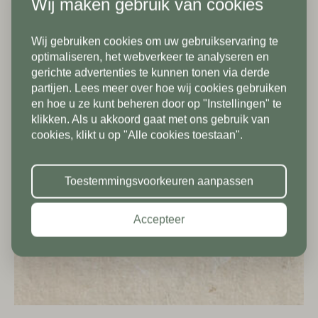
Wij maken gebruik van cookies
Land*
Wij gebruiken cookies om uw gebruikservaring te
Nederland
Telefoonnummer*
In verband met onze
optimaliseren, het webverkeer te analyseren en
gerichte advertenties te kunnen tonen via derde
vakantiesluiting zijn wij vanaf 1/8
partijen. Lees meer over hoe wij cookies gebruiken
Postcode*
tot en met 9/8 gesloten. Vanaf
en hoe u ze kunt beheren door op "Instellingen" te
klikken. Als u akkoord gaat met ons gebruik van
10/8 zien we jullie graag weer bij
Land*
cookies, klikt u op "Alle cookies toestaan".
ons in de showroom. Fijne
Nederland
Huisnummer*
vakantie!
Toestemmingsvoorkeuren aanpassen
Postcode*
Accepteer
Toevoeging
Huisnummer*
Straat*