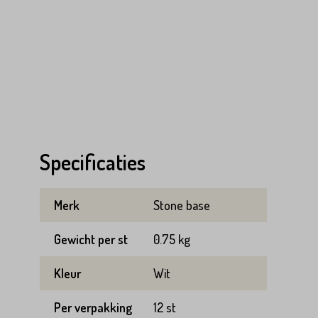
Specificaties
Merk
Stone base
Gewicht per st
0.75 kg
Kleur
Wit
Per verpakking
12 st