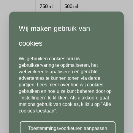
Achternaam*
750 ml
500 ml
Wij maken gebruik van
8,50
per
st
Achternaam*
Telefoonnummer*
cookies
Levertijd: binnen 3 werkdagen
Wij gebruiken cookies om uw
Telefoonnummer*
Postcode*
gebruikservaring te optimaliseren, het
webverkeer te analyseren en gerichte
advertenties te kunnen tonen via derde
partijen. Lees meer over hoe wij cookies
Postcode*
gebruiken en hoe u ze kunt beheren door op
Toevoeging
"Instellingen" te klikken. Als u akkoord gaat
met ons gebruik van cookies, klikt u op "Alle
cookies toestaan".
Toevoeging
Plaats*
Toestemmingsvoorkeuren aanpassen