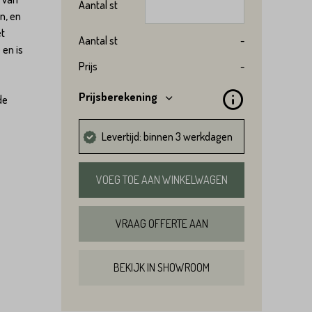
Aantal
st
n, en
et
Aantal
st
-
 en is
Prijs
-
Prijsberekening
de
Levertijd: binnen 3 werkdagen
VOEG TOE AAN WINKELWAGEN
VRAAG OFFERTE AAN
BEKIJK IN SHOWROOM