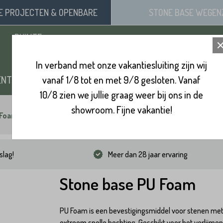
SE
PROJECTEN
& OPENBARE
STONE BASE
WEGEN
RUIMTE
In verband met onze vakantiesluiting zijn wij
ENTEN
vanaf 1/8 tot en met 9/8 gesloten. Vanaf
ZAND, SIERGRIND & SPLIT
BINNENVL
10/8 zien we jullie graag weer bij ons in de
showroom. Fijne vakantie!
 Foam
slag!
Meer dan 28 jaar ervaring
Stone base PU Foam
PU Foam is een bevestigingsmiddel voor stenen me
extreem snelle hechting. Geschikt voor het verlijme