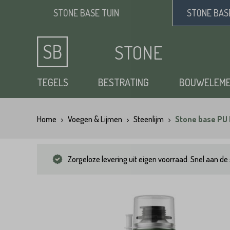
STONE BASE
TUIN
STONE BA
STONE
BASE
TEGELS
BESTRATING
BOUWELEM
Home
Voegen & Lijmen
Steenlijm
Stone base PU
Keramische tuintegels
Klinkers
Opsluitbanden
Siergrind
Vloertegels
Tuintegels
Waaltjes
Stapelblokken
Zand
Zorgeloze levering uit eigen voorraad. Snel aan de 
Natuursteen tuintegels
Dikformaat
Traptreden tuin
Split
Flagstones
Kasseien
Vijverranden
Benodigdheden
Zwembad randtegels
Kinderkoppen
Steenstrips