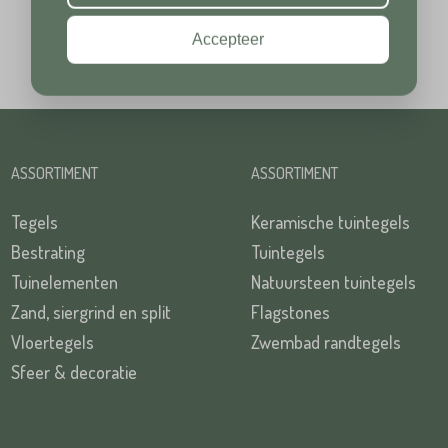
Accepteer
Plaats*
TUREN
ASSORTIMENT
ASSORTIMENT
Tegels
Keramische tuintegels
Bestrating
Tuintegels
TUREN
Tuinelementen
Natuursteen tuintegels
Zand, siergrind en split
Flagstones
Vloertegels
Zwembad randtegels
Sfeer & decoratie