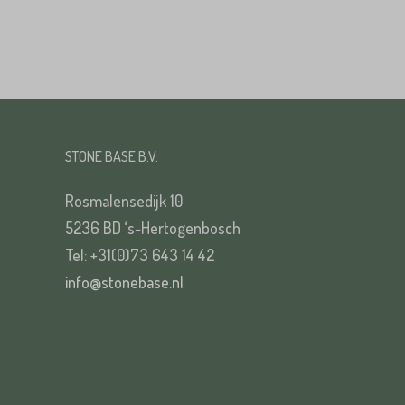
Straat*
VERS
STONE BASE B.V.
Rosmalensedijk 10
5236 BD ‘s-Hertogenbosch
VERS
Tel: +31(0)73 643 14 42
info@stonebase.nl