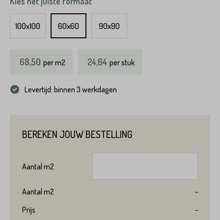
Kies het juiste formaat
100x100
60x60
90x90
68,50
24,64
per
m2
per stuk
Levertijd: binnen 3 werkdagen
BEREKEN JOUW BESTELLING
Aantal
m2
Aantal
m2
-
Prijs
-
Product*