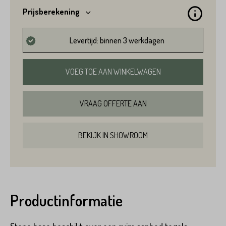
Prijsberekening
Levertijd: binnen 3 werkdagen
Variant*
Voornaam*
VOEG TOE AAN WINKELWAGEN
Hoeveel
m2
heeft u nodig?*
VRAAG OFFERTE AAN
Achternaam*
BEKIJK IN SHOWROOM
Voornaam*
Emailadres*
Productinformatie
Achternaam*
Telefoonnummer*