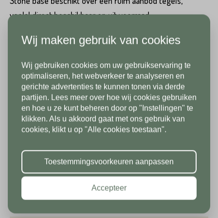
Stone base beschikt over een ruim aanbod tegels,
veelal direct beschikbaar en uit voorraad
Emailadres*
leverbaar. De Solido Ceramica Marmo tegel 3 cm
Wij maken gebruik van cookies
Grigio is daar een mooi voorbeeld van. Naast Solido
Land*
Ceramica Marmo tegel 3 cm Grigio hebben wij ook
Wij gebruiken cookies om uw gebruikservaring te
Nederland
Telefoonnummer*
natuursteen tegels, maar ook keramische tegels
In verband met onze
optimaliseren, het webverkeer te analyseren en
gerichte advertenties te kunnen tonen via derde
in betonlook of houtlook tegels. Keramische
vakantiesluiting zijn wij vanaf 1/8
partijen. Lees meer over hoe wij cookies gebruiken
Postcode*
tuintegels zijn krasvast, kleurvast, slijtvast,
tot en met 9/8 gesloten. Vanaf
en hoe u ze kunt beheren door op "Instellingen" te
maatvast en daarnaast onderhoudsvriendelijk.
klikken. Als u akkoord gaat met ons gebruik van
10/8 zien we jullie graag weer bij
Land*
cookies, klikt u op "Alle cookies toestaan".
ons in de showroom. Fijne
Nederland
Specificaties
Huisnummer*
vakantie!
Toestemmingsvoorkeuren aanpassen
Postcode*
Merk
Stone base
Accepteer
Toevoeging
Gewicht per m2
68 kg