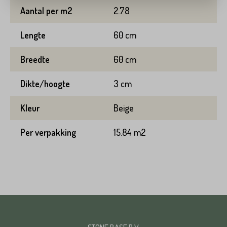
Huisnummer*
Aantal per m2
2.78
Straat*
Lengte
60 cm
Toevoeging
Breedte
60 cm
Plaats*
Dikte/hoogte
3 cm
Straat*
Kleur
Beige
Per verpakking
15.84 m2
Plaats*
VERSTUREN