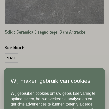
Achternaam*
Voornaam*
Solido Ceramica Disegno tegel 3 cm Antracite
Emailadres*
Achternaam*
Beschikbaar in
90x90
Telefoonnummer*
binnen 3 werkdagen
Emailadres*
Wij maken gebruik van cookies
vanaf
per m2
81,50
Land*
Wij gebruiken cookies om uw gebruikservaring te
Nederland
Telefoonnummer*
In verband met onze
optimaliseren, het webverkeer te analyseren en
gerichte advertenties te kunnen tonen via derde
vakantiesluiting zijn wij vanaf 1/8