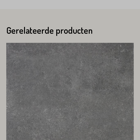
Gerelateerde producten
Product*
Variant*
Voornaam*
Hoeveel
m2
heeft u nodig?*