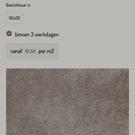
Straat*
Beschikbaar in
90x90
Plaats*
binnen 3 werkdagen
vanaf
per m2
81,50
VERSTUREN
VERSTUREN