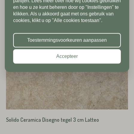
partijen. Lees meer over hoe wij cookies gebruiken
Postcode*
tot en met 9/8 gesloten. Vanaf
en hoe u ze kunt beheren door op "Instellingen" te
klikken. Als u akkoord gaat met ons gebruik van
10/8 zien we jullie graag weer bij
Land*
cookies, klikt u op "Alle cookies toestaan".
ons in de showroom. Fijne
Nederland
Huisnummer*
vakantie!
Toestemmingsvoorkeuren aanpassen
Postcode*
Accepteer
Toevoeging
Huisnummer*
Straat*
Toevoeging
Solido Ceramica Disegno tegel 3 cm Latteo
Plaats*