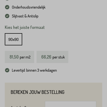
Onderhoudsvriendelijk
Slijtvast & Antislip
Kies het juiste formaat
90x90
81,50
66,26
per
m2
per stuk
Levertijd: binnen 3 werkdagen
BEREKEN JOUW BESTELLING