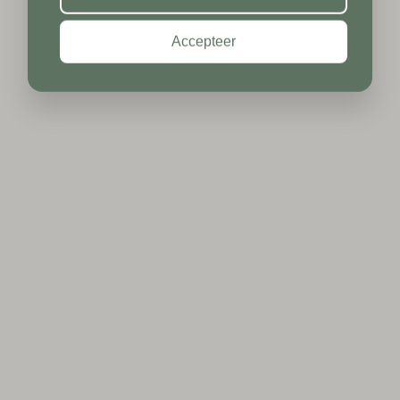
Accepteer
Plaats*
TUREN
TUREN