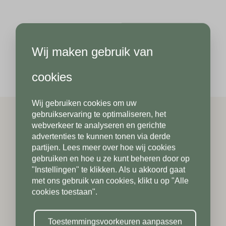
Hoeveel
st
heeft u nodig?*
Achternaam*
Wij maken gebruik van
Achternaam*
Telefoonnummer*
cookies
Wij gebruiken cookies om uw
Telefoonnummer*
Postcode*
gebruikservaring te optimaliseren, het
webverkeer te analyseren en gerichte
advertenties te kunnen tonen via derde
partijen. Lees meer over hoe wij cookies
Postcode*
gebruiken en hoe u ze kunt beheren door op
Toevoeging
"Instellingen" te klikken. Als u akkoord gaat
met ons gebruik van cookies, klikt u op "Alle
cookies toestaan".
Toevoeging
Plaats*
Toestemmingsvoorkeuren aanpassen