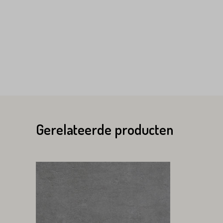
Variant*
Voornaam*
Voornaam*
Emailadres*
Emailadres*
Land*
Gerelateerde producten
Nederland
Land*
Huisnummer*
Nederland
Huisnummer*
Straat*