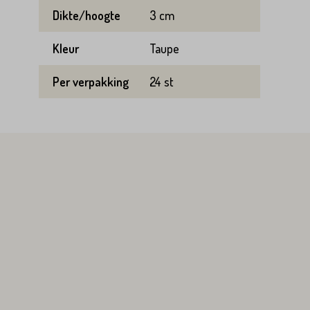
Dikte/hoogte
3 cm
Kleur
Taupe
Per verpakking
24 st