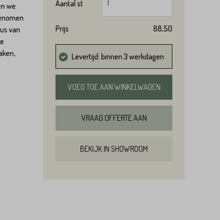
Aantal
st
en we
genomen
Prijs
88,50
us van
re
aken,
Levertijd: binnen 3 werkdagen
VOEG TOE AAN WINKELWAGEN
VRAAG OFFERTE AAN
BEKIJK IN SHOWROOM