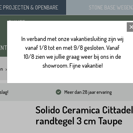
SE
PROJECTEN
& OPENBARE
STONE BASE
WEGEN
RUIMTE
In verband met onze vakantiesluiting zijn wij
ENTEN
vanaf 1/8 tot en met 9/8 gesloten. Vanaf
ZAND, SIERGRIND & SPLIT
BINNENVL
10/8 zien we jullie graag weer bij ons in de
showroom. Fijne vakantie!
en
Solido Ceramica Cittadella randtegel 3 cm Taupe
slag!
Meer dan 28 jaar ervaring
Solido Ceramica Cittadel
randtegel 3 cm Taupe