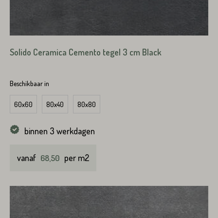
Straat*
Toevoeging
Solido Ceramica Cemento tegel 3 cm Black
Plaats*
Beschikbaar in
Straat*
60x60
80x40
80x80
binnen 3 werkdagen
Plaats*
vanaf
per m2
68,50
VERSTUREN