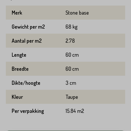
Merk
Stone base
Variant*
Gewicht per m2
68 kg
Voornaam*
Aantal per m2
2.78
Hoeveel
m2
heeft u nodig?*
Lengte
60 cm
Achternaam*
Breedte
60 cm
Voornaam*
Dikte/hoogte
3 cm
Emailadres*
Kleur
Taupe
Achternaam*
Per verpakking
15.84 m2
Telefoonnummer*