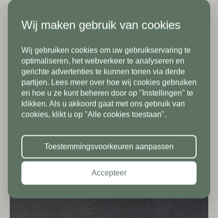
Emailadres*
Wij maken gebruik van cookies
Gerelateerde producten
Land*
Wij gebruiken cookies om uw gebruikservaring te
Nederland
Telefoonnummer*
In verband met onze
optimaliseren, het webverkeer te analyseren en
gerichte advertenties te kunnen tonen via derde
vakantiesluiting zijn wij vanaf 1/8
partijen. Lees meer over hoe wij cookies gebruiken
Postcode*
tot en met 9/8 gesloten. Vanaf
en hoe u ze kunt beheren door op "Instellingen" te
klikken. Als u akkoord gaat met ons gebruik van
10/8 zien we jullie graag weer bij
Land*
cookies, klikt u op "Alle cookies toestaan".
ons in de showroom. Fijne
Nederland
Huisnummer*
vakantie!
Toestemmingsvoorkeuren aanpassen
Postcode*
Accepteer
Toevoeging
Huisnummer*