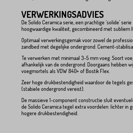
Product*
VERWERKINGSADVIES
De Solido Ceramica serie, een prachtige 'solide' ser
hoogwaardige kwaliteit, gecombineerd met subliem It
Optimaal verwerkingsgemak voor zowel de profession
Variant*
Voornaam*
zandbed met degelijke ondergrond. Cement-stabilisatie
Te verwerken met minimaal 3-5 mm voeg. Soort voegm
afhankelijk van de ondergrond. Doorgaans hebben wi
voegmortels als VDW 840+ of Bostik Flex.
Voornaam*
Emailadres*
Zeer hoge drukbestendigheid waardoor de tegels gesc
(stabiele ondergrond vereist).
De massieve 1-component constructie sluit eventuele r
Emailadres*
Land*
de Solido Ceramica tegel extra voordelen: lichter i
hogere drukbestendigheid.
Nederland
Land*