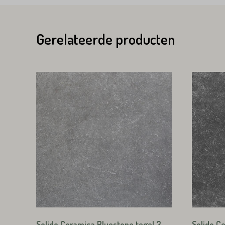
Huisnummer*
Nederland
Gerelateerde producten
Huisnummer*
Straat*
Straat*
VERS
VERS
Solido Ceramica Bluestone tegel 3
Solido C