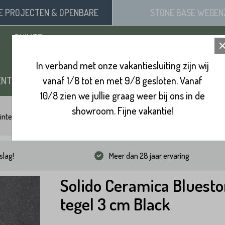
SE
PROJECTEN
& OPENBARE
STONE BASE
WEGEN
RUIMTE
In verband met onze vakantiesluiting zijn wij
ENTEN
vanaf 1/8 tot en met 9/8 gesloten. Vanaf
ZAND, SIERGRIND & SPLIT
BINNENVL
10/8 zien we jullie graag weer bij ons in de
showroom. Fijne vakantie!
integels 90x90
Solido Ceramica Bluestone tegel 3 cm Black
slag!
Meer dan 28 jaar ervaring
Solido Ceramica Bluest
tegel 3 cm Black