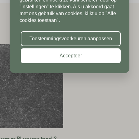
Toevoeging
"Instellingen" te klikken. Als u akkoord gaat
met ons gebruik van cookies, klikt u op "Alle
cookies toestaan".
Toevoeging
Plaats*
Toestemmingsvoorkeuren aanpassen
Accepteer
Plaats*
TUREN
TUREN
eramica Bluestone tegel 3