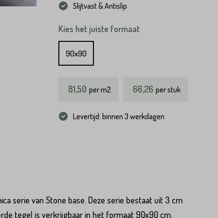
Slijtvast & Antislip
Kies het juiste formaat
90x90
81,50
66,26
per
m2
per stuk
Levertijd: binnen 3 werkdagen
ca serie van Stone base. Deze serie bestaat uit 3 cm
rde tegel is verkrijgbaar in het formaat 90x90 cm.