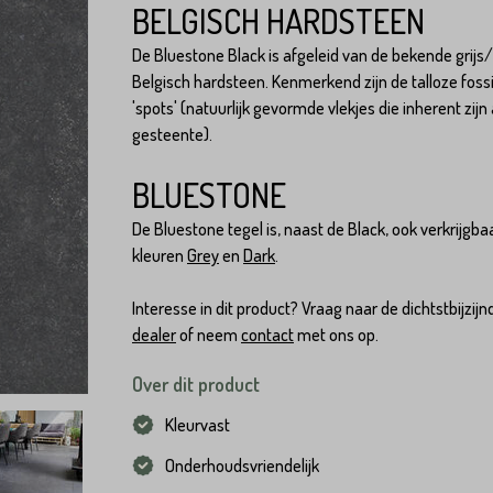
BELGISCH HARDSTEEN
De Bluestone Black is afgeleid van de bekende grij
Belgisch hardsteen. Kenmerkend zijn de talloze foss
'spots' (natuurlijk gevormde vlekjes die inherent zijn
gesteente).
BLUESTONE
De Bluestone tegel is, naast de Black, ook verkrijgbaa
kleuren
Grey
en
Dark
.
Interesse in dit product? Vraag naar de dichtstbijzijn
dealer
of neem
contact
met ons op.
Over dit product
Kleurvast
Onderhoudsvriendelijk