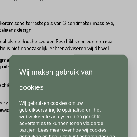
ie keramische terrastegels van 3 centimeter massieve,
aliaans design.
al als de doe-het-zelver. Geschikt voor een normaal
Hoeveel
m2
heeft u nodig?*
Achternaam*
 is niet noodzakelijk, echter adviseren wij dit wel.
ateriaal is vrij te bepalen door de erkende vakman en
j uitstekende ervaringen met waterdoorlatende
Wij maken gebruik van
Achternaam*
Telefoonnummer*
hikt zijn voor extreme belasting, bijvoorbeeld opritten
cookies
isico's van lijmverbindingen volledig uit. Daarnaast biedt
Wij gebruiken cookies om uw
Telefoonnummer*
Postcode*
n gewicht conform Arbo norm, afgewerkte zijkanten en nog
gebruikservaring te optimaliseren, het
webverkeer te analyseren en gerichte
advertenties te kunnen tonen via derde
partijen. Lees meer over hoe wij cookies
Postcode*
gebruiken en hoe u ze kunt beheren door op