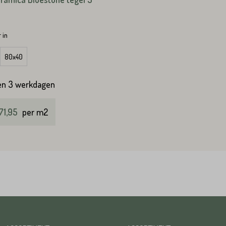
 in
80x40
en 3 werkdagen
71,95
per m2