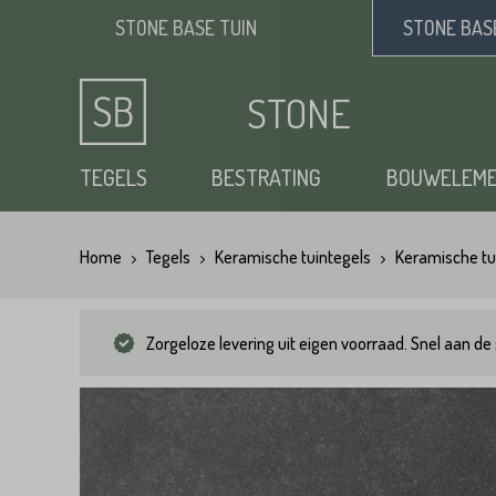
STONE BASE
TUIN
STONE BA
STONE
BASE
TEGELS
BESTRATING
BOUWELEM
Home
Tegels
Keramische tuintegels
Keramische tu
Keramische tuintegels
Klinkers
Opsluitbanden
Siergrind
Vloertegels
Tuintegels
Waaltjes
Stapelblokken
Zand
Zorgeloze levering uit eigen voorraad. Snel aan de 
Natuursteen tuintegels
Dikformaat
Traptreden tuin
Split
Flagstones
Kasseien
Vijverranden
Benodigdheden
Zwembad randtegels
Kinderkoppen
Steenstrips