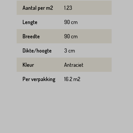
Aantal per m2
1.23
Lengte
90 cm
Breedte
90 cm
Dikte/hoogte
3 cm
Kleur
Antraciet
Per verpakking
16.2 m2