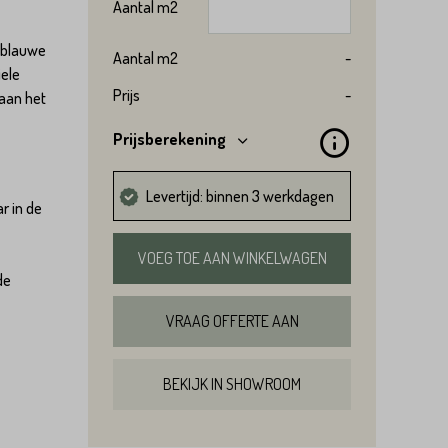
Aantal
m2
s/blauwe
Aantal
m2
-
iele
Prijs
-
 aan het
Prijsberekening
Levertijd: binnen 3 werkdagen
r in de
VOEG TOE AAN WINKELWAGEN
de
VRAAG OFFERTE AAN
BEKIJK IN SHOWROOM