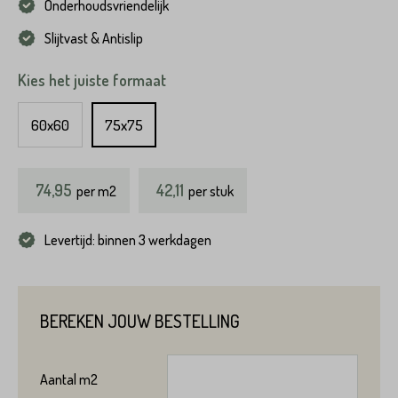
Onderhoudsvriendelijk
Slijtvast & Antislip
Kies het juiste formaat
60x60
75x75
74,95
42,11
per
m2
per stuk
Levertijd: binnen 3 werkdagen
BEREKEN JOUW BESTELLING
Aantal
m2