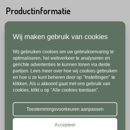
Productinformatie
Telefoonnummer*
Emailadres*
Stone base beschikt over een ruim aanbod tegels,
veelal direct beschikbaar en uit voorraad
Wij maken gebruik van cookies
Land*
leverbaar. De Quartz Roxstones tegel 2 cm Silver
Gray is daar een mooi voorbeeld van. Naast Quartz
Wij gebruiken cookies om uw gebruikservaring te
Nederland
Telefoonnummer*
In verband met onze
optimaliseren, het webverkeer te analyseren en
Roxstones tegel 2 cm Silver Gray hebben wij ook
gerichte advertenties te kunnen tonen via derde
vakantiesluiting zijn wij vanaf 1/8
natuursteen tegels, maar ook keramische tegels
partijen. Lees meer over hoe wij cookies gebruiken
Postcode*
tot en met 9/8 gesloten. Vanaf
en hoe u ze kunt beheren door op "Instellingen" te
in betonlook of houtlook tegels. Keramische
klikken. Als u akkoord gaat met ons gebruik van
10/8 zien we jullie graag weer bij
Land*
tuintegels zijn krasvast, kleurvast, slijtvast,
cookies, klikt u op "Alle cookies toestaan".
ons in de showroom. Fijne
maatvast en daarnaast onderhoudsvriendelijk.
Nederland
Huisnummer*
vakantie!
Toestemmingsvoorkeuren aanpassen
Specificaties
Postcode*
Accepteer