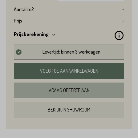
Product*
Aantal
m2
-
Prijs
-
Prijsberekening
Variant*
Levertijd: binnen 3 werkdagen
Voornaam*
Hoeveel
m2
heeft u nodig?*
VOEG TOE AAN WINKELWAGEN
Achternaam*
VRAAG OFFERTE AAN
Voornaam*
BEKIJK IN SHOWROOM
Emailadres*
Achternaam*