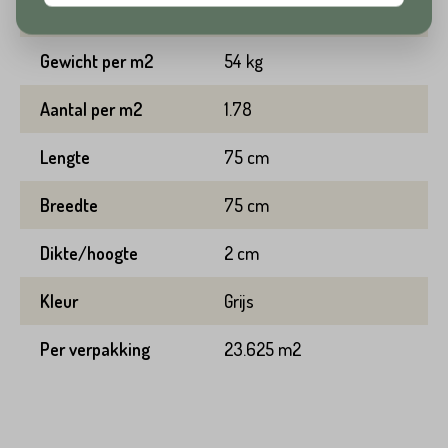
Toevoeging
Merk
Stone base
Huisnummer*
Gewicht per m2
54 kg
Straat*
Aantal per m2
1.78
Toevoeging
Lengte
75 cm
Breedte
75 cm
Plaats*
Straat*
Dikte/hoogte
2 cm
Kleur
Grijs
Per verpakking
23.625 m2
Plaats*
VERSTUREN