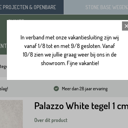
SE
PROJECTEN
& OPENBARE
STONE BASE
WEGEN
RUIMTE
In verband met onze vakantiesluiting zijn wij
ENTEN
vanaf 1/8 tot en met 9/8 gesloten. Vanaf
ZAND, SIERGRIND & SPLIT
BINNENVL
10/8 zien we jullie graag weer bij ons in de
showroom. Fijne vakantie!
tegels
Palazzo White tegel 1 cm
slag!
Meer dan 28 jaar ervaring
Palazzo White tegel 1 c
Over dit product