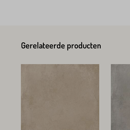
Voornaam*
Emailadres*
Gerelateerde producten
Emailadres*
Land*
Nederland
Land*
Huisnummer*
Nederland
Huisnummer*
Straat*