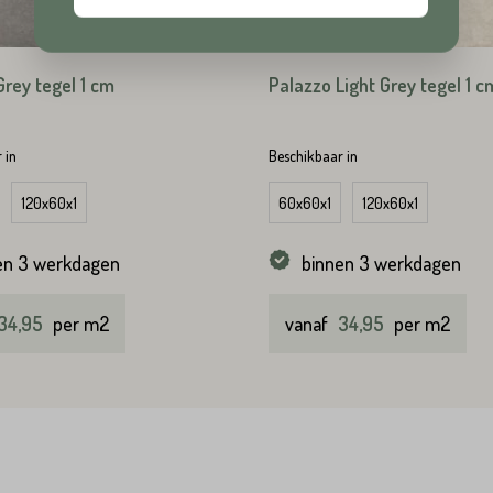
Plaats*
Grey tegel 1 cm
Palazzo Light Grey tegel 1 c
TUREN
 in
Beschikbaar in
120x60x1
60x60x1
120x60x1
TUREN
en 3 werkdagen
binnen 3 werkdagen
34,95
per m2
vanaf
34,95
per m2