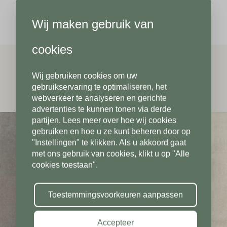
Wij maken gebruik van
Achternaam*
Telefoonnummer*
cookies
Wij gebruiken cookies om uw
Telefoonnummer*
Postcode*
gebruikservaring te optimaliseren, het
webverkeer te analyseren en gerichte
advertenties te kunnen tonen via derde
partijen. Lees meer over hoe wij cookies
Postcode*
gebruiken en hoe u ze kunt beheren door op
Toevoeging
"Instellingen" te klikken. Als u akkoord gaat
met ons gebruik van cookies, klikt u op "Alle
cookies toestaan".
Toevoeging
Plaats*
Toestemmingsvoorkeuren aanpassen
Accepteer