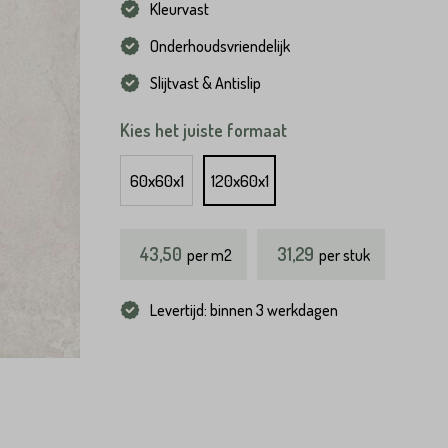
Kleurvast
Onderhoudsvriendelijk
Slijtvast & Antislip
Kies het juiste formaat
60x60x1
120x60x1
43,50
31,29
per
m2
per stuk
Levertijd: binnen 3 werkdagen