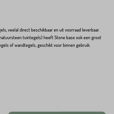
s, veelal direct beschikbaar en uit voorraad leverbaar.
 natuursteen tuintegels) heeft Stone base ook een groot
egels of wandtegels, geschikt voor binnen gebruik.
Hoeveel
m2
heeft u nodig?*
Achternaam*