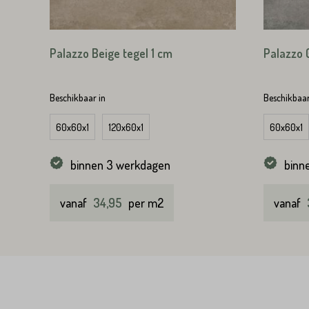
Straat*
Palazzo Beige tegel 1 cm
Palazzo 
VERS
Beschikbaar in
Beschikbaar
60x60x1
120x60x1
60x60x1
VERS
binnen 3 werkdagen
binn
vanaf
34,95
per m2
vanaf