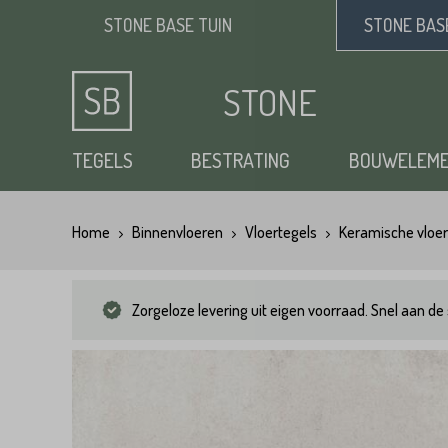
STONE BASE
TUIN
STONE BA
STONE
BASE
TEGELS
BESTRATING
BOUWELEM
Home
Binnenvloeren
Vloertegels
Keramische vloer
Keramische tuintegels
Klinkers
Opsluitbanden
Siergrind
Vloertegels
Tuintegels
Waaltjes
Stapelblokken
Zand
Zorgeloze levering uit eigen voorraad. Snel aan de 
Natuursteen tuintegels
Dikformaat
Traptreden tuin
Split
Flagstones
Kasseien
Vijverranden
Benodigdheden
Zwembad randtegels
Kinderkoppen
Steenstrips