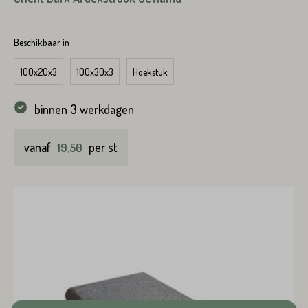
Variant*
Beschikbaar in
Voornaam*
100x20x3
100x30x3
Hoekstuk
Hoeveel
heeft u nodig?*
binnen 3 werkdagen
Achternaam*
vanaf
per st
19,50
Voornaam*
Emailadres*
Achternaam*
Telefoonnummer*
Emailadres*