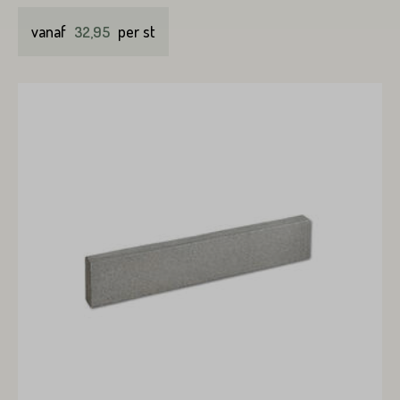
Straat*
vanaf
per st
32,95
Toevoeging
Plaats*
Straat*
Plaats*
VERSTUREN