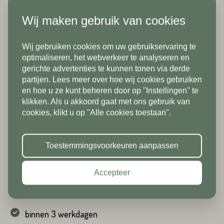
Wij maken gebruik van cookies
Land*
Wij gebruiken cookies om uw gebruikservaring te
Nederland
Telefoonnummer*
In verband met onze
optimaliseren, het webverkeer te analyseren en
gerichte advertenties te kunnen tonen via derde
vakantiesluiting zijn wij vanaf 1/8
partijen. Lees meer over hoe wij cookies gebruiken
Postcode*
tot en met 9/8 gesloten. Vanaf
en hoe u ze kunt beheren door op "Instellingen" te
klikken. Als u akkoord gaat met ons gebruik van
10/8 zien we jullie graag weer bij
Land*
cookies, klikt u op "Alle cookies toestaan".
ons in de showroom. Fijne
Nederland
Huisnummer*
Oriënt Dark randtegel 3 cm gevlamd
vakantie!
Toestemmingsvoorkeuren aanpassen
Postcode*
Beschikbaar in
Accepteer
Toevoeging
Type F 50x30x3/5 cm
Type A 50/30x50/30x3/5 cm
Type B 50/30x50/30x3/5 cm
Type C radius in
Huisnummer*
binnen 3 werkdagen