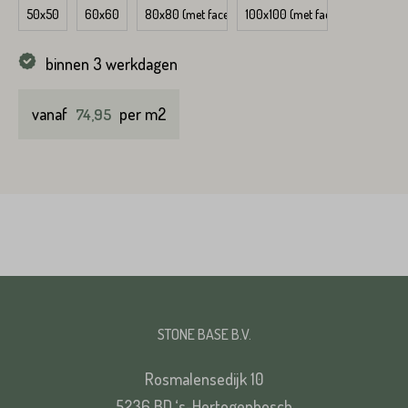
50x50
60x60
80x80 (met facet)
100x100 (met facet)
binnen 3 werkdagen
vanaf
per m2
74,95
STONE BASE B.V.
Rosmalensedijk 10
5236 BD ‘s-Hertogenbosch