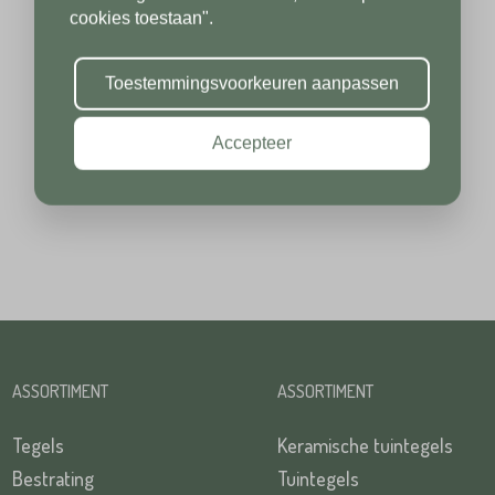
cookies toestaan".
Toevoeging
Plaats*
Toestemmingsvoorkeuren aanpassen
Accepteer
Plaats*
TUREN
TUREN
ASSORTIMENT
ASSORTIMENT
Tegels
Keramische tuintegels
Bestrating
Tuintegels