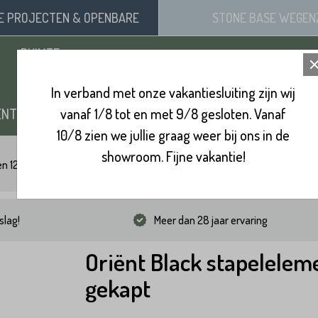
SE
PROJECTEN
& OPENBARE
STONE BASE
WEGEN
RUIMTE
In verband met onze vakantiesluiting zijn wij
ENTEN
vanaf 1/8 tot en met 9/8 gesloten. Vanaf
ZAND, SIERGRIND & SPLIT
BINNENVL
10/8 zien we jullie graag weer bij ons in de
showroom. Fijne vakantie!
en 12x12x50
Oriënt Black stapelelement gekapt
slag!
Meer dan 28 jaar ervaring
Oriënt Black stapelelem
gekapt