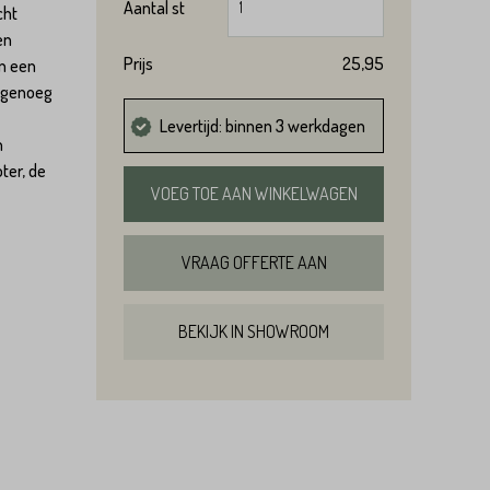
Aantal
st
cht
en
Prijs
25,95
in een
nagenoeg
Levertijd: binnen 3 werkdagen
n
oter, de
VOEG TOE AAN WINKELWAGEN
VRAAG OFFERTE AAN
BEKIJK IN SHOWROOM