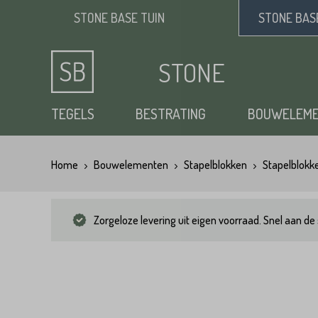
STONE BASE
TUIN
STONE BA
STONE
BASE
TEGELS
BESTRATING
BOUWELEM
Home
Bouwelementen
Stapelblokken
Stapelblokk
Keramische tuintegels
Klinkers
Opsluitbanden
Siergrind
Vloertegels
Tuintegels
Waaltjes
Stapelblokken
Zand
Zorgeloze levering uit eigen voorraad. Snel aan de 
Natuursteen tuintegels
Dikformaat
Traptreden tuin
Split
Flagstones
Kasseien
Vijverranden
Benodigdheden
Zwembad randtegels
Kinderkoppen
Steenstrips