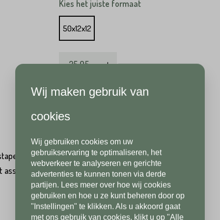
Kies het juiste formaat
50x12x12
Hoeveel
st
heeft u nodig?*
Achternaam*
25,95
per
st
Wij maken gebruik van
Levertijd: binnen 3 werkdagen
Achternaam*
Telefoonnummer*
cookies
Wij gebruiken cookies om uw
Telefoonnummer*
Postcode*
gebruikservaring te optimaliseren, het
 stapelelement gekapt? Stone base heeft afdekranden,
webverkeer te analyseren en gerichte
 assortiment. U kunt kiezen uit natuursteen en meer.
advertenties te kunnen tonen via derde
partijen. Lees meer over hoe wij cookies
Postcode*
gebruiken en hoe u ze kunt beheren door op
Toevoeging
"Instellingen" te klikken. Als u akkoord gaat
met ons gebruik van cookies, klikt u op "Alle