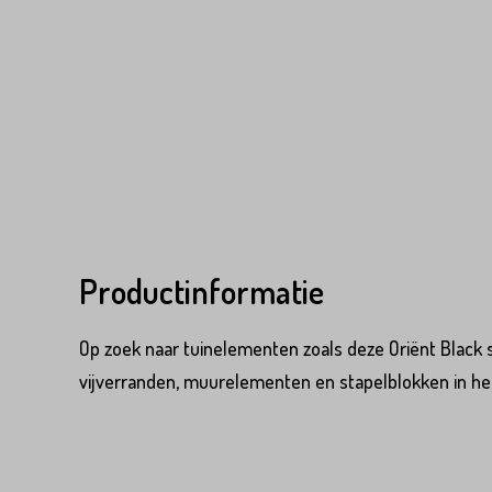
Variant*
Voornaam*
Voornaam*
Emailadres*
Productinformatie
Emailadres*
Land*
Op zoek naar tuinelementen zoals deze Oriënt Black
Nederland
vijverranden, muurelementen en stapelblokken in het
Land*
Huisnummer*
Nederland