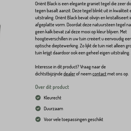
Oriënt Black is een elegante graniet tegel die zeer di
tegen basalt aanzit. Deze tegel blinkt uit in kwaliteit 
uitstraling. Oriënt Black bevat olivijn en kristalliseert 
afgeplatte vorm. Doordat deze natuursteen tegel 
geen kalk bevat zal deze mooi op kleur blijven. Met
hoogteverschillen in uw tuin creëert u eenvoudig ee
optische dieptewerking. Zo lijkt de tuin niet alleen gr
tuin krijgt daardoor ook een geheel eigen uitstraling.
Interesse in dit product? Vraag naar de
dichtstbijzijnde
dealer
of neem
contact
met ons op.
Over dit product
Kleurecht
Duurzaam
Voor vele toepassingen geschikt