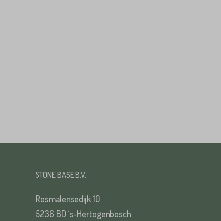
Huisnummer*
Straat*
Straat*
VERS
STONE BASE B.V.
VERS
Rosmalensedijk 10
5236 BD ‘s-Hertogenbosch