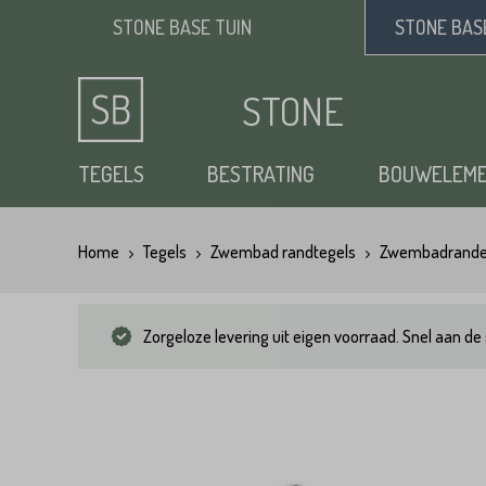
STONE BASE
TUIN
STONE BA
STONE
BASE
TEGELS
BESTRATING
BOUWELEM
Home
Tegels
Zwembad randtegels
Zwembadrand
Keramische tuintegels
Klinkers
Opsluitbanden
Siergrind
Vloertegels
Tuintegels
Waaltjes
Stapelblokken
Zand
Zorgeloze levering uit eigen voorraad. Snel aan de 
Natuursteen tuintegels
Dikformaat
Traptreden tuin
Split
Flagstones
Kasseien
Vijverranden
Benodigdheden
Zwembad randtegels
Kinderkoppen
Steenstrips