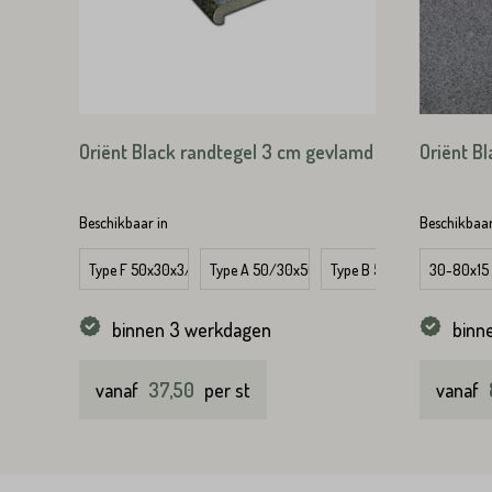
Straat*
Oriënt Black randtegel 3 cm gevlamd
Oriënt B
VERS
Beschikbaar in
Beschikbaar
VERS
Type F 50x30x3/5 cm
Type A 50/30x50/30x3/5 cm
Type B 50/30x50/30x3/5
30-80x15
Type C
binnen 3 werkdagen
binn
vanaf
37,50
per st
vanaf