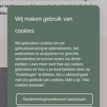
n tegels, maar ook keramische tegels in betonlook of
kleurvast, slijtvast, maatvast en daarnaast
Wij maken gebruik van
Achternaam*
Telefoonnummer*
cookies
Wij gebruiken cookies om uw
Telefoonnummer*
Postcode*
gebruikservaring te optimaliseren, het
webverkeer te analyseren en gerichte
advertenties te kunnen tonen via derde
partijen. Lees meer over hoe wij cookies
Postcode*
gebruiken en hoe u ze kunt beheren door op
Toevoeging
"Instellingen" te klikken. Als u akkoord gaat
met ons gebruik van cookies, klikt u op "Alle
cookies toestaan".
Toevoeging
Plaats*
Toestemmingsvoorkeuren aanpassen