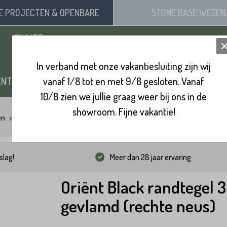
SE
PROJECTEN
& OPENBARE
STONE BASE
WEGEN
RUIMTE
In verband met onze vakantiesluiting zijn wij
ENTEN
vanaf 1/8 tot en met 9/8 gesloten. Vanaf
ZAND, SIERGRIND & SPLIT
BINNENVL
10/8 zien we jullie graag weer bij ons in de
showroom. Fijne vakantie!
en
Oriënt Black randtegel 3 cm gevlamd (rechte neus)
slag!
Meer dan 28 jaar ervaring
Oriënt Black randtegel 
gevlamd (rechte neus)