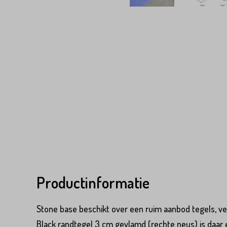
Product*
Productinformatie
Stone base beschikt over een ruim aanbod tegels, vee
Variant*
Voornaam*
Black randtegel 3 cm gevlamd (rechte neus) is daar 