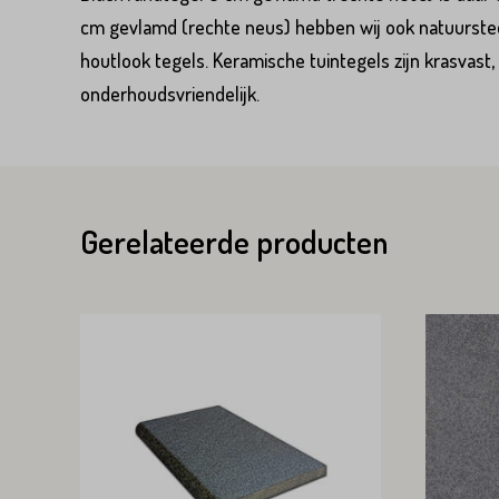
cm gevlamd (rechte neus) hebben wij ook natuurstee
houtlook tegels. Keramische tuintegels zijn krasvast, 
Voornaam*
onderhoudsvriendelijk.
Emailadres*
Emailadres*
Land*
Gerelateerde producten
Nederland
Land*
Huisnummer*
Nederland
Huisnummer*
Straat*