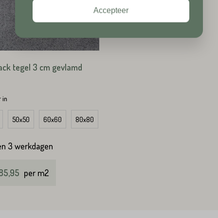
Accepteer
Plaats*
lack tegel 3 cm gevlamd
TUREN
 in
TUREN
 cm
 radius inw. 150 cm
50x50
Type D
60x60
Type E
80x80
100x100
en 3 werkdagen
85,95
per m2